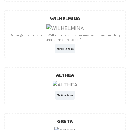
WILHELMINA
De origen germánico, Wilhelmina encarna una voluntad fuerte y
una tierna protección.
🔤
10 letras
ALTHEA
🔤
6 letras
GRETA