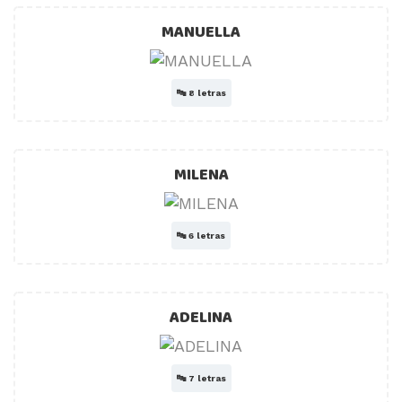
MANUELLA
🔤
8 letras
MILENA
🔤
6 letras
ADELINA
🔤
7 letras