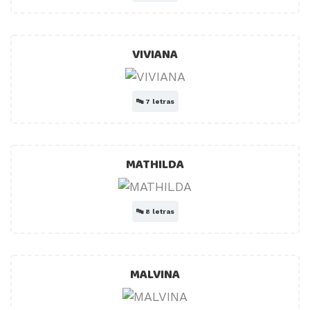
VIVIANA
🔤
7 letras
MATHILDA
🔤
8 letras
MALVINA