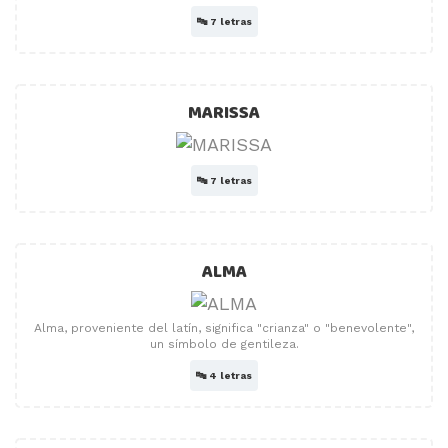
🔤
7 letras
MARISSA
🔤
7 letras
ALMA
Alma, proveniente del latín, significa "crianza" o "benevolente",
un símbolo de gentileza.
🔤
4 letras