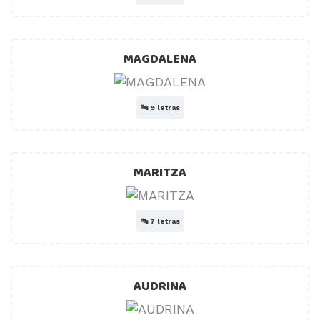
MAGDALENA
🔤
9 letras
MARITZA
🔤
7 letras
AUDRINA