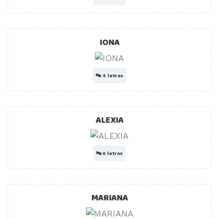
IONA
🔤
4 letras
ALEXIA
🔤
6 letras
MARIANA