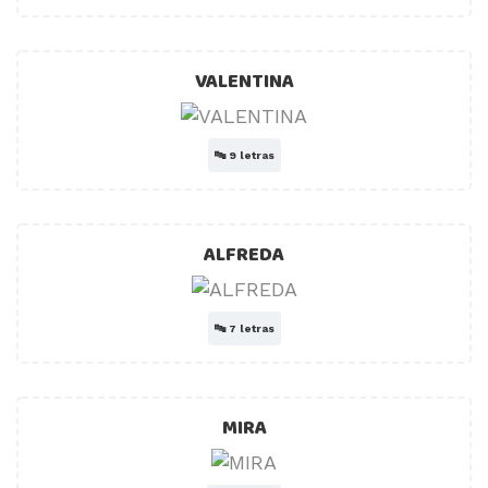
VALENTINA
🔤
9 letras
ALFREDA
🔤
7 letras
MIRA