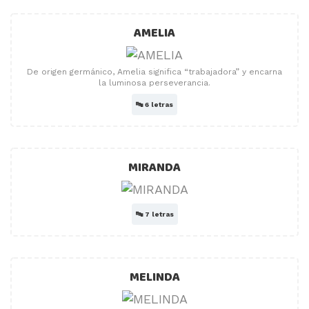
AMELIA
De origen germánico, Amelia significa “trabajadora” y encarna
la luminosa perseverancia.
🔤
6 letras
MIRANDA
🔤
7 letras
MELINDA