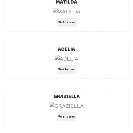
MATILDA
🔤
7 letras
ADELIA
🔤
6 letras
GRAZIELLA
🔤
9 letras