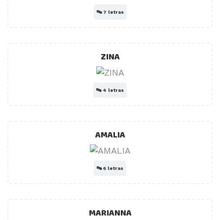
🔤
7 letras
ZINA
🔤
4 letras
AMALIA
🔤
6 letras
MARIANNA