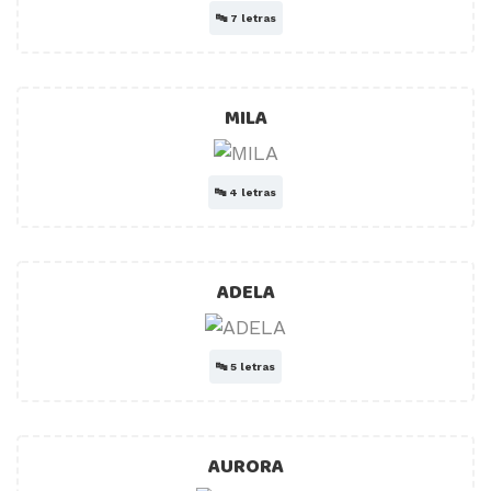
🔤
7 letras
MILA
🔤
4 letras
ADELA
🔤
5 letras
AURORA