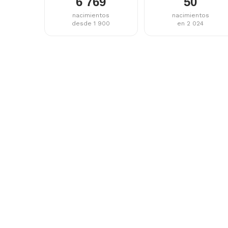
6 769
50
nacimientos
nacimientos
desde 1 900
en 2 024