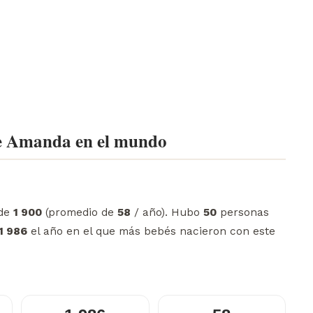
e Amanda en el mundo
sde
1 900
(promedio de
58
/ año). Hubo
50
personas
1 986
el año en el que más bebés nacieron con este