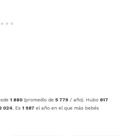
esde
1 880
(promedio de
5 779
/ año). Hubo
617
2 024
. Es
1 987
el año en el que más bebés