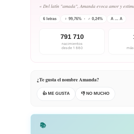
« Del latín "amada", Amanda evoca amor y estim
6 letras
♀ 99,76% · ♂ 0,24%
A … A
791 710
nacimientos
desde 1 880
más
¿Te gusta el nombre Amanda?
👍 ME GUSTA
👎 NO MUCHO