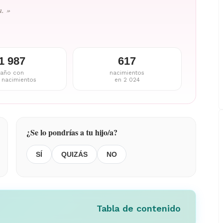
a. »
1 987
617
año con
nacimientos
 nacimientos
en 2 024
¿Se lo pondrías a tu hijo/a?
SÍ
QUIZÁS
NO
Tabla de contenido