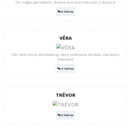
De origen germánico, Arlene evoca protección y dulzura.
🔤
6 letras
VÉRA
Del latín verus (verdadero), Vera simboliza verdad, claridad y
fidelidad.
🔤
4 letras
TRÉVOR
🔤
6 letras