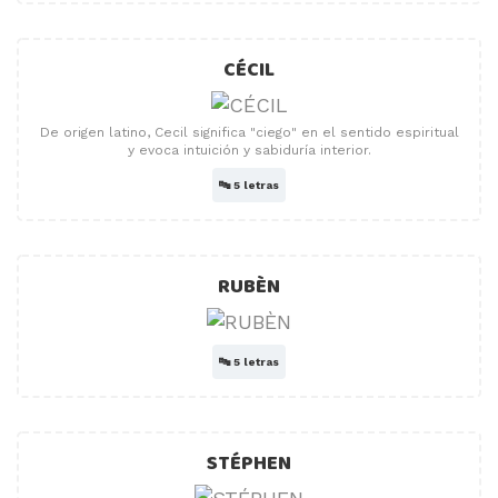
CÉCIL
De origen latino, Cecil significa "ciego" en el sentido espiritual
y evoca intuición y sabiduría interior.
🔤
5 letras
RUBÈN
🔤
5 letras
STÉPHEN