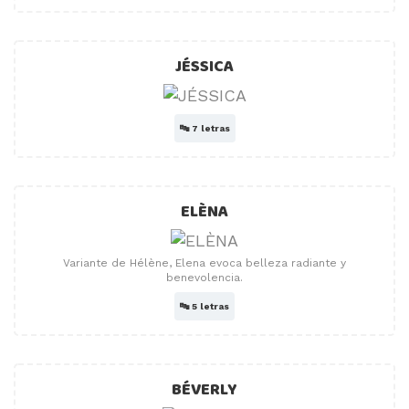
JÉSSICA
🔤
7 letras
ELÈNA
Variante de Hélène, Elena evoca belleza radiante y
benevolencia.
🔤
5 letras
BÉVERLY