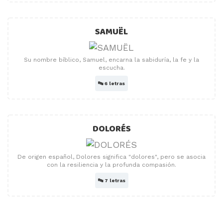
SAMUËL
Su nombre bíblico, Samuel, encarna la sabiduría, la fe y la
escucha.
🔤
6 letras
DOLORÉS
De origen español, Dolores significa "dolores", pero se asocia
con la resiliencia y la profunda compasión.
🔤
7 letras