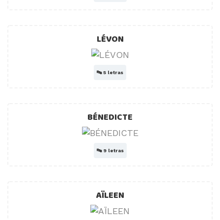
LÉVON
🔤
5 letras
BÉNEDICTE
🔤
9 letras
AÏLEEN