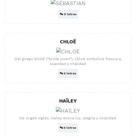
🔤
9 letras
CHLOË
Del griego khlóê (“brote joven”), Chloé simboliza frescura,
suavidad y vitalidad.
🔤
5 letras
HAÏLEY
De origen inglés, Hailey evoca luz, alegría y vivacidad.
🔤
6 letras