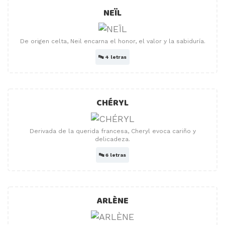
NEÏL
De origen celta, Neil encarna el honor, el valor y la sabiduría.
🔤
4 letras
CHÉRYL
Derivada de la querida francesa, Cheryl evoca cariño y
delicadeza.
🔤
6 letras
ARLÈNE