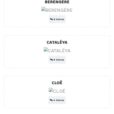
BERENGÈRE
🔤
9 letras
CATALÉYA
🔤
8 letras
CLOË
🔤
4 letras