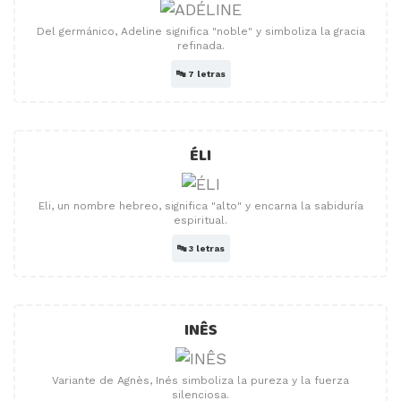
Del germánico, Adeline significa "noble" y simboliza la gracia
refinada.
🔤
7 letras
ÉLI
Eli, un nombre hebreo, significa "alto" y encarna la sabiduría
espiritual.
🔤
3 letras
INÊS
Variante de Agnès, Inés simboliza la pureza y la fuerza
silenciosa.