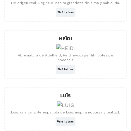
De origen real, Reginald inspira grandeza de alma y sabiduría.
🔤
8 letras
HEÏDI
Abreviatura de Adelheid, Heidi evoca gentil nobleza e
inocencia.
🔤
5 letras
LUÏS
Luis, una variante española de Luis, inspira nobleza y lealtad.
🔤
4 letras