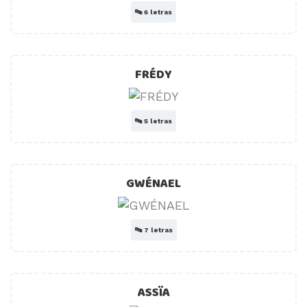
🔤
6 letras
FRÉDY
🔤
5 letras
GWÉNAEL
🔤
7 letras
ASSÏA