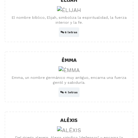
ÉLIJAH
El nombre bíblico, Elijah, simboliza la espiritualidad, la fuerza
interior y la fe.
🔤
6 letras
ÉMMA
Emma, ​​un nombre germánico muy antiguo, encarna una fuerza
gentil y sabiduría.
🔤
4 letras
ALÉXIS
Del griego alexein, Alexis significa "defensor" y encarna la