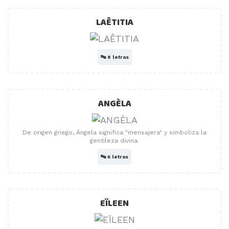
LAÊTITIA
🔤
8 letras
ANGÈLA
De origen griego, Ángela significa "mensajera" y simboliza la
gentileza divina.
🔤
6 letras
EÏLEEN