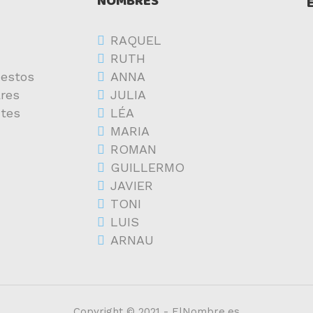
NOMBRES
RAQUEL
RUTH
estos
ANNA
res
JULIA
ntes
LÉA
MARIA
ROMAN
GUILLERMO
JAVIER
TONI
LUIS
ARNAU
Copyright © 2021 - ElNombre.es