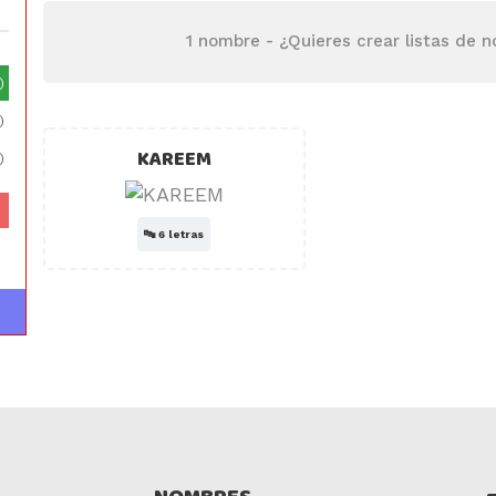
1 nombre -
¿Quieres crear listas de 
)
)
KAREEM
)
🔤
6 letras