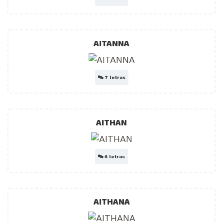
AITANNA
🔤
7 letras
AITHAN
🔤
6 letras
AITHANA