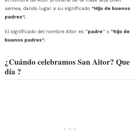
el nombre de Aitor proviene de la frase
aita onen
semea
, dando lugar a su significado
‘’Hijo de buenos
padres’’.
El significado del nombre Aitor es ‘’
padre
’’ o
‘’hijo de
buenos padres’’.
¿Cuándo celebramos San Aitor? Que
día ?