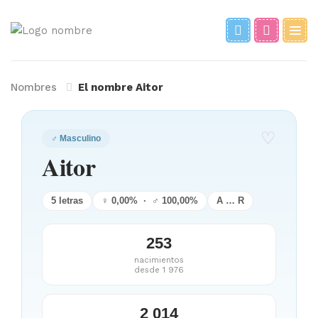
Nombres
El nombre Aitor
♡
♂ Masculino
Aitor
5 letras
♀ 0,00% · ♂ 100,00%
A … R
253
nacimientos
desde 1 976
2 014