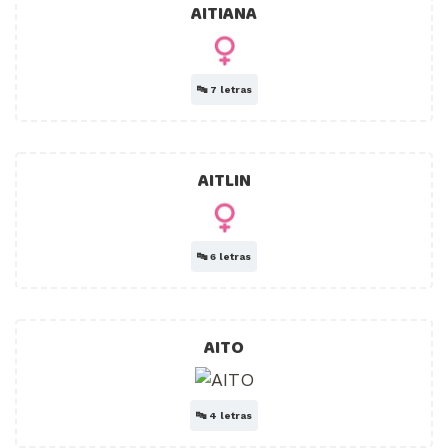
AITIANA
🔤
7 letras
AITLIN
🔤
6 letras
AITO
🔤
4 letras