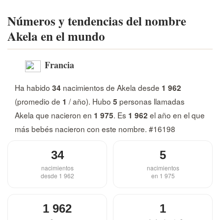
Números y tendencias del nombre
Akela en el mundo
Francia
Ha habido
nacimientos de Akela desde
34
1 962
(promedio de
/ año). Hubo
personas llamadas
1
5
Akela que nacieron en
. Es
el año en el que
1 975
1 962
más bebés nacieron con este nombre. #16198
34
5
nacimientos
nacimientos
desde 1 962
en 1 975
1 962
1