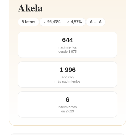
Akela
5 letras
♀ 95,43% · ♂ 4,57%
A … A
644
nacimientos
desde 1 975
1 996
año con
más nacimientos
6
nacimientos
en 2 023