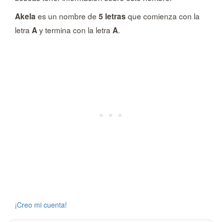
es un nombre de
que comienza con la
Akela
5 letras
letra
y termina con la letra
.
A
A
Crea una cuenta para guardar este nombre en una lista.
¡Creo mi cuenta!