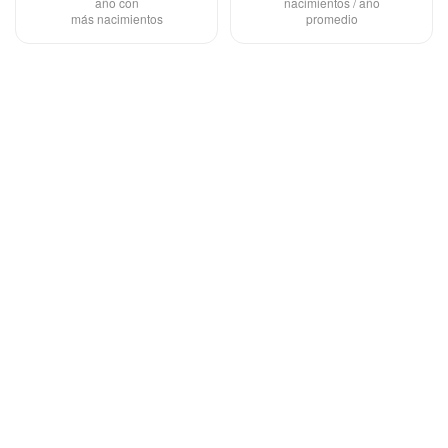
año con
nacimientos / año
más nacimientos
promedio