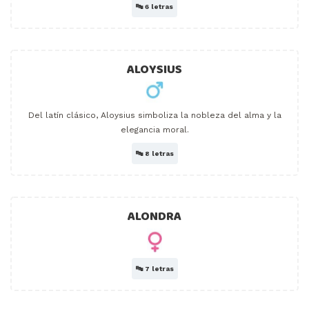
🔤
6 letras
ALOYSIUS
Del latín clásico, Aloysius simboliza la nobleza del alma y la
elegancia moral.
🔤
8 letras
ALONDRA
🔤
7 letras