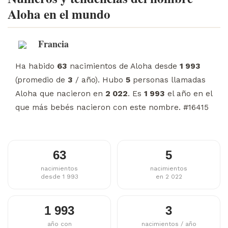
Aloha en el mundo
Francia
Ha habido
63
nacimientos de Aloha desde
1 993
(promedio de
3
/ año). Hubo
5
personas llamadas
Aloha que nacieron en
2 022
. Es
1 993
el año en el
que más bebés nacieron con este nombre. #16415
63
5
nacimientos
nacimientos
desde 1 993
en 2 022
1 993
3
año con
nacimientos / año