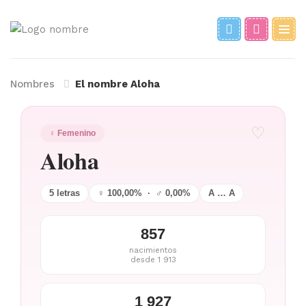
Nombres
El nombre Aloha
♡
♀ Femenino
Aloha
5 letras
♀ 100,00% · ♂ 0,00%
A … A
857
nacimientos
desde 1 913
1 927