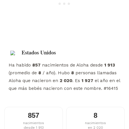
Estados Unidos
Ha habido
857
nacimientos de Aloha desde
1 913
(promedio de
8
/ año). Hubo
8
personas llamadas
Aloha que nacieron en
2 020
. Es
1 927
el año en el
que más bebés nacieron con este nombre. #16415
857
8
nacimientos
nacimientos
desde 1 913
en 2 020