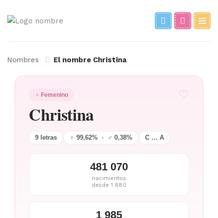
Nombres
El nombre Christina
♡
♀ Femenino
Christina
9 letras
♀ 99,62% · ♂ 0,38%
C … A
481 070
nacimientos
desde 1 880
1 985