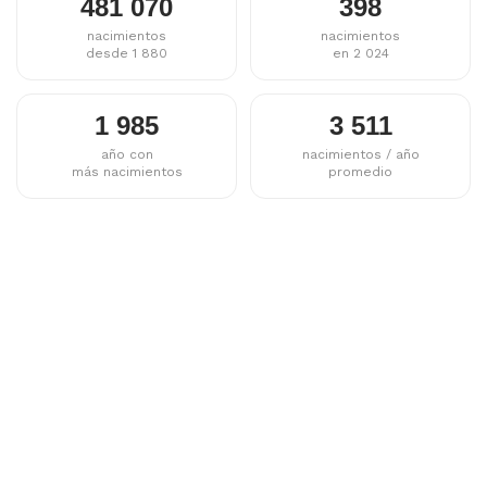
481 070
398
nacimientos
nacimientos
desde 1 880
en 2 024
1 985
3 511
año con
nacimientos / año
más nacimientos
promedio