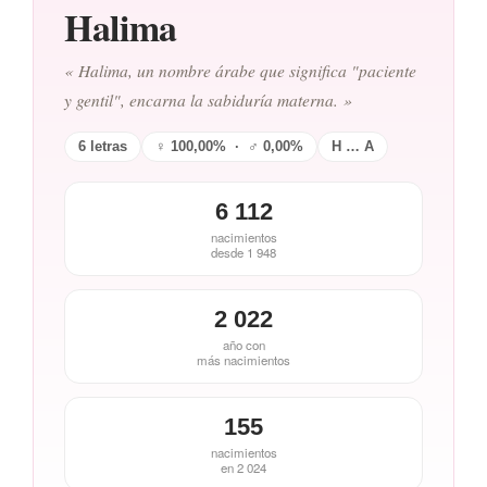
Halima
« Halima, un nombre árabe que significa "paciente
y gentil", encarna la sabiduría materna. »
6 letras
♀ 100,00% · ♂ 0,00%
H … A
6 112
nacimientos
desde 1 948
2 022
año con
más nacimientos
155
nacimientos
en 2 024