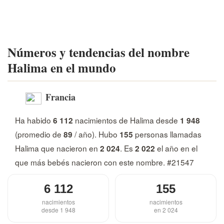
Números y tendencias del nombre
Halima en el mundo
Francia
Ha habido
nacimientos de Halima desde
6 112
1 948
(promedio de
/ año). Hubo
personas llamadas
89
155
Halima que nacieron en
. Es
el año en el
2 024
2 022
que más bebés nacieron con este nombre. #21547
6 112
155
nacimientos
nacimientos
desde 1 948
en 2 024