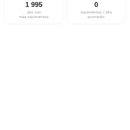
1 995
0
año con
nacimientos / año
más nacimientos
promedio