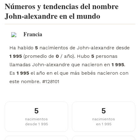
Números y tendencias del nombre
John-alexandre en el mundo
Francia
Ha habido
5
nacimientos de John-alexandre desde
1 995
(promedio de
0
/ año). Hubo
5
personas
llamadas John-alexandre que nacieron en
1 995
.
Es
1 995
el año en el que más bebés nacieron con
este nombre. #128101
5
5
nacimientos
nacimientos
desde 1 995
en 1 995