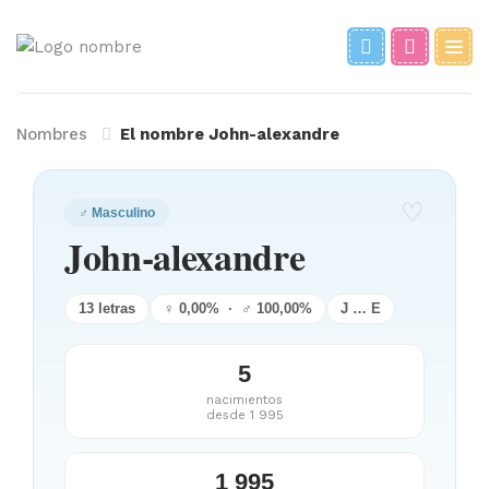
Nombres
El nombre John-alexandre
♡
♂ Masculino
John-alexandre
13 letras
♀ 0,00% · ♂ 100,00%
J … E
5
nacimientos
desde 1 995
1 995