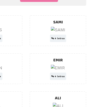
SAMI
s
🔤
4 letras
EMIR
s
🔤
4 letras
ALI