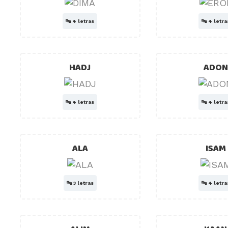
🔤
4 letras
🔤
4 letra
HADJ
ADON
🔤
4 letras
🔤
4 letra
ALA
ISAM
🔤
3 letras
🔤
4 letra