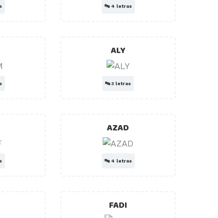
s
🔤
4 letras
ALY
s
🔤
3 letras
AZAD
s
🔤
4 letras
FADI