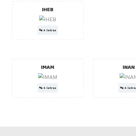
IHEB
🔤
4 letras
IMAM
INAN
🔤
4 letras
🔤
4 letra