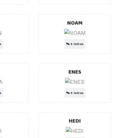
NOAM
s
🔤
4 letras
ENES
s
🔤
4 letras
HEDI