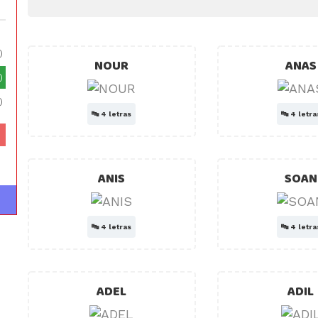
)
NOUR
ANAS
)
)
🔤
4 letras
🔤
4 letra
ANIS
SOAN
🔤
4 letras
🔤
4 letra
ADEL
ADIL