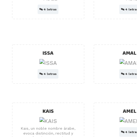
🔤
4 letras
🔤
4 letra
ISSA
AMAL
🔤
4 letras
🔤
4 letra
KAIS
AMEL
Kais, un noble nombre árabe,
🔤
4 letra
evoca distinción, rectitud y