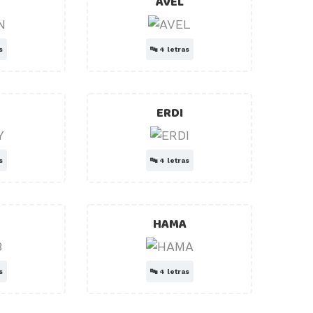
AVEL
s
🔤
4 letras
ERDI
s
🔤
4 letras
HAMA
s
🔤
4 letras