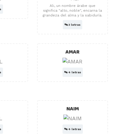
Ali, un nombre árabe que
s
significa "alto, noble", encarna la
grandeza del alma y la sabiduría.
🔤
3 letras
AMAR
s
🔤
4 letras
NAIM
s
🔤
4 letras