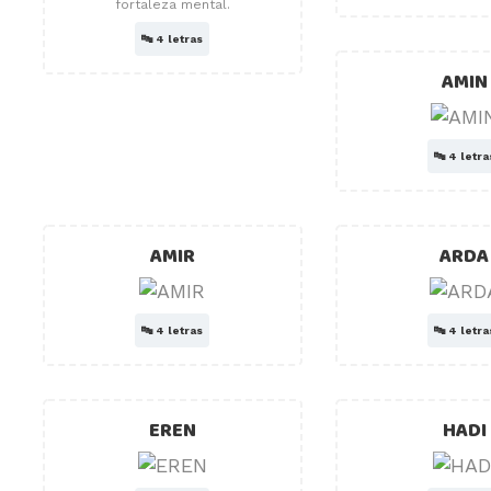
fortaleza mental.
🔤
4 letras
AMIN
🔤
4 letra
AMIR
ARDA
🔤
4 letras
🔤
4 letra
EREN
HADI