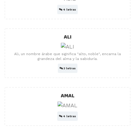
🔤
4 letras
ALI
Ali, un nombre árabe que significa "alto, noble", encarna la
grandeza del alma y la sabiduría.
🔤
3 letras
AMAL
🔤
4 letras