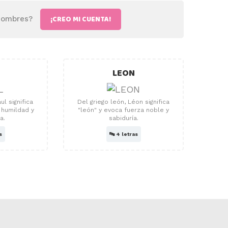
¡CREO MI CUENTA!
 nombres?
LEON
ul significa
Del griego león, Léon significa
 humildad y
"león" y evoca fuerza noble y
a.
sabiduría.
s
🔤
4 letras