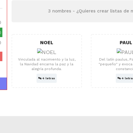
3 nombres -
¿Quieres crear listas de
)
)
NOEL
PAUL
)
Vinculada al nacimiento y la luz,
Del latín paulus, Pa
la Navidad encarna la paz y la
"pequeño" y evoca
alegría profunda.
constanci
🔤
4 letras
🔤
4 letra