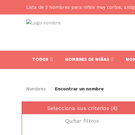
Lista de 3 Nombres para niños muy cortos, antig
TODOS
NOMBRES DE NIÑAS
NOM
Nombres
Encontrar un nombre
Selecciona sus criterios (4)
Quitar filtros