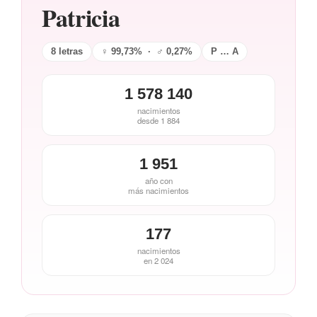
Patricia
8 letras
♀ 99,73% · ♂ 0,27%
P … A
1 578 140
nacimientos
desde 1 884
1 951
año con
más nacimientos
177
nacimientos
en 2 024