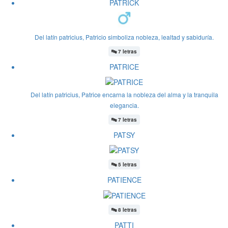
PATRICK
Del latín patricius, Patricio simboliza nobleza, lealtad y sabiduría.
🔤
7 letras
PATRICE
Del latín patricius, Patrice encarna la nobleza del alma y la tranquila
elegancia.
🔤
7 letras
PATSY
🔤
5 letras
PATIENCE
🔤
8 letras
PATTI