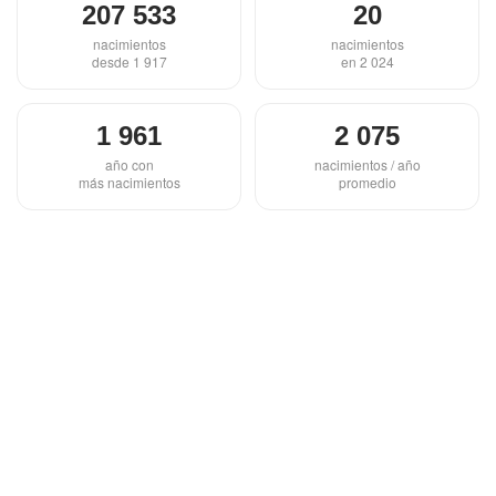
207 533
20
nacimientos
nacimientos
desde 1 917
en 2 024
1 961
2 075
año con
nacimientos / año
más nacimientos
promedio