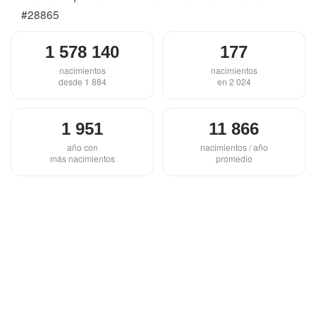
#28865
1 578 140
177
nacimientos
nacimientos
desde 1 884
en 2 024
1 951
11 866
año con
nacimientos / año
más nacimientos
promedio