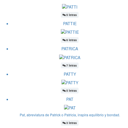
🔤
5 letras
PATTIE
🔤
6 letras
PATRICA
🔤
7 letras
PATTY
🔤
5 letras
PAT
Pat, abreviatura de Patrick o Patricia, inspira equilibrio y bondad.
🔤
3 letras