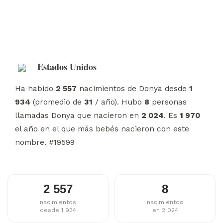
Estados Unidos
Ha habido
2 557
nacimientos de Donya desde
1
934
(promedio de
31
/ año). Hubo
8
personas
llamadas Donya que nacieron en
2 024
. Es
1 970
el año en el que más bebés nacieron con este
nombre. #19599
2 557
8
nacimientos
nacimientos
desde 1 934
en 2 024