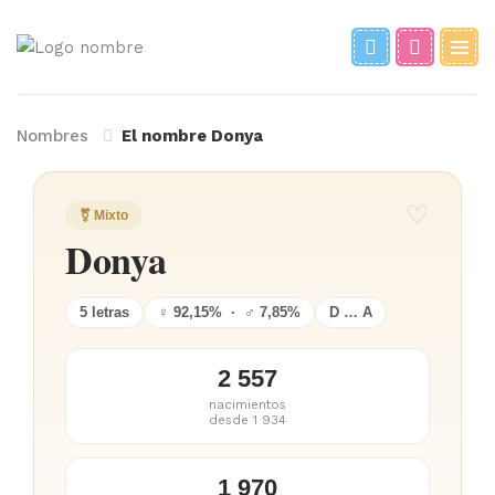
Nombres
El nombre Donya
♡
⚧ Mixto
Donya
5 letras
♀ 92,15% · ♂ 7,85%
D … A
2 557
nacimientos
desde 1 934
1 970