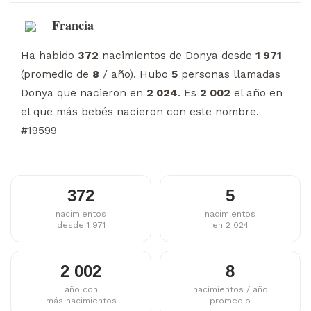
Francia
Ha habido
372
nacimientos de Donya desde
1 971
(promedio de
8
/ año). Hubo
5
personas llamadas
Donya que nacieron en
2 024
. Es
2 002
el año en
el que más bebés nacieron con este nombre.
#19599
372
5
nacimientos
nacimientos
desde 1 971
en 2 024
2 002
8
año con
nacimientos / año
más nacimientos
promedio