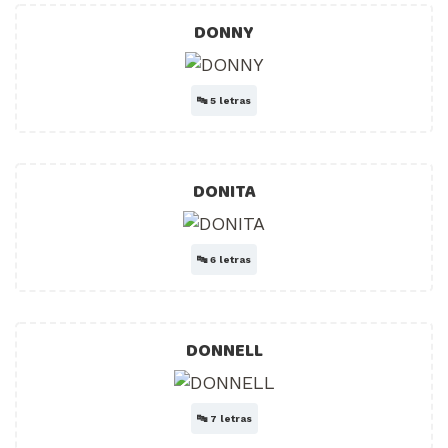
DONNY
🔤
5 letras
DONITA
🔤
6 letras
DONNELL
🔤
7 letras