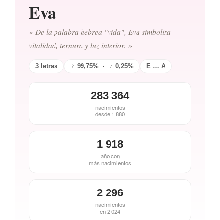
Eva
« De la palabra hebrea "vida", Eva simboliza
vitalidad, ternura y luz interior. »
3 letras
♀ 99,75% · ♂ 0,25%
E … A
283 364
nacimientos
desde 1 880
1 918
año con
más nacimientos
2 296
nacimientos
en 2 024