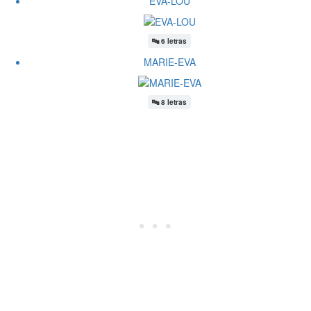
EVA-LOU
🔤
6 letras
MARIE-EVA
🔤
8 letras