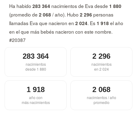
Ha habido
nacimientos de Eva desde
283 364
1 880
(promedio de
/ año). Hubo
personas
2 068
2 296
llamadas Eva que nacieron en
. Es
el año
2 024
1 918
en el que más bebés nacieron con este nombre.
#20387
283 364
2 296
nacimientos
nacimientos
desde 1 880
en 2 024
1 918
2 068
año con
nacimientos / año
más nacimientos
promedio