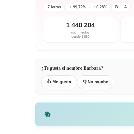
7 letras
♀ 99,72% · ♂ 0,28%
B … A
1 440 204
nacimientos
desde 1 880
¿Te gusta el nombre Barbara?
👍 Me gusta
👎 No mucho