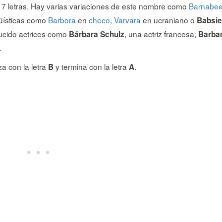
 letras. Hay varias variaciones de este nombre como
Barnabe
güísticas como
Barbora
en
checo
,
Varvara
en ucraniano o
Babsie
lucido actrices como
, una actriz francesa,
Bárbara
Schulz
Barba
.
 con la letra
y termina con la letra
.
B
A