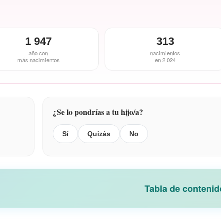
1 947
313
año con
nacimientos
más nacimientos
en 2 024
¿Se lo pondrías a tu hijo/a?
Sí
Quizás
No
Tabla de contenid