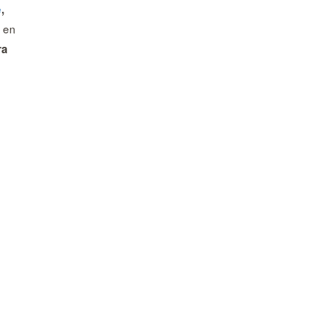
e
,
en
ra