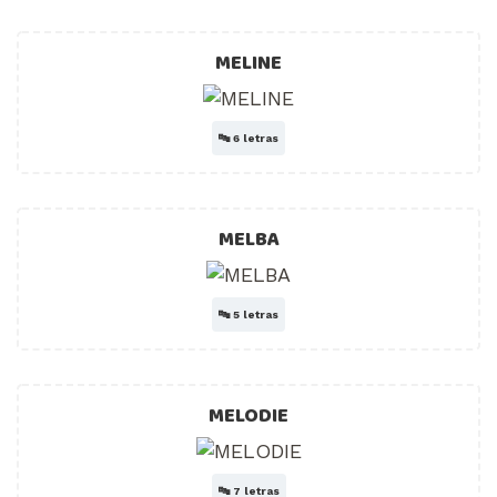
MELINE
🔤
6 letras
MELBA
🔤
5 letras
MELODIE
🔤
7 letras