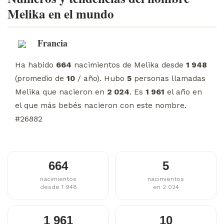
Melika en el mundo
Francia
Ha habido
664
nacimientos de Melika desde
1 948
(promedio de
10
/ año). Hubo
5
personas llamadas
Melika que nacieron en
2 024
. Es
1 961
el año en
el que más bebés nacieron con este nombre.
#26882
664
5
nacimientos
nacimientos
desde 1 948
en 2 024
1 961
10