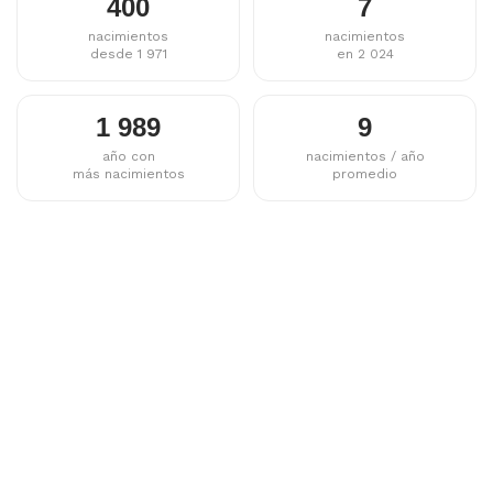
400
7
nacimientos
nacimientos
desde 1 971
en 2 024
1 989
9
año con
nacimientos / año
más nacimientos
promedio