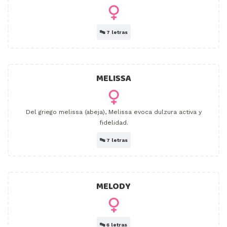
🔤
7 letras
MELISSA
Del griego melissa (abeja), Melissa evoca dulzura activa y
fidelidad.
🔤
7 letras
MELODY
🔤
6 letras