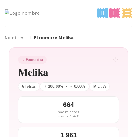
Nombres
El nombre Melika
♡
♀ Femenino
Melika
6 letras
♀ 100,00% · ♂ 0,00%
M … A
664
nacimientos
desde 1 948
1 961