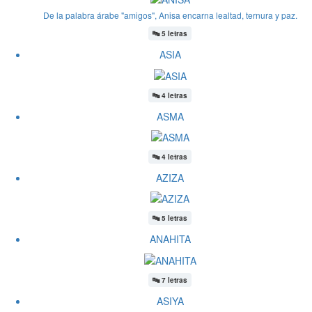
De la palabra árabe "amigos", Anisa encarna lealtad, ternura y paz.
🔤
5 letras
ASIA
🔤
4 letras
ASMA
🔤
4 letras
AZIZA
🔤
5 letras
ANAHITA
🔤
7 letras
ASIYA