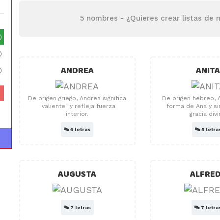
5 nombres -
¿Quieres crear listas de
)
)
ANDREA
ANIT
)
De origen griego, Andrea significa
De origen hebreo, 
"valiente" y refleja fuerza
forma de Ana y si
interior.
gracia divi
🔤
6 letras
🔤
5 letra
AUGUSTA
ALFRE
🔤
7 letras
🔤
7 letra