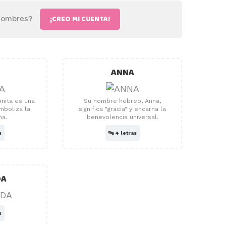
¡CREO MI CUENTA!
 nombres?
A
ANNA
Anita es una
Su nombre hebreo, Anna,
mboliza la
significa "gracia" y encarna la
na.
benevolencia universal.
s
🔤
4 letras
DA
s