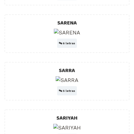
SARENA
🔤
6 letras
SARRA
🔤
5 letras
SARIYAH