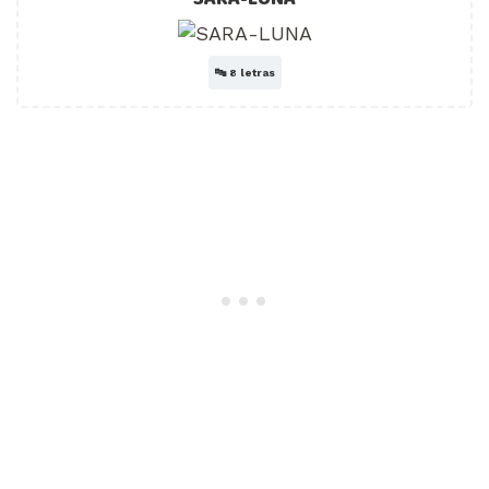
🔤
8 letras