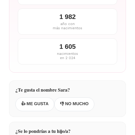
1 982
año con
más nacimientos
1 605
nacimientos
en 2 024
¿Te gusta el nombre Sara?
👍 ME GUSTA
👎 NO MUCHO
¿Se lo pondrías a tu hijo/a?