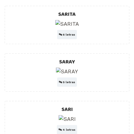
SARITA
🔤
6 letras
SARAY
🔤
5 letras
SARI
🔤
4 letras