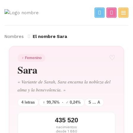
Nombres
El nombre Sara
♡
♀ Femenino
Sara
« Variante de Sarah, Sara encarna la nobleza del
alma y la benevolencia. »
4 letras
♀ 99,76% · ♂ 0,24%
S … A
435 520
nacimientos
desde 1 880