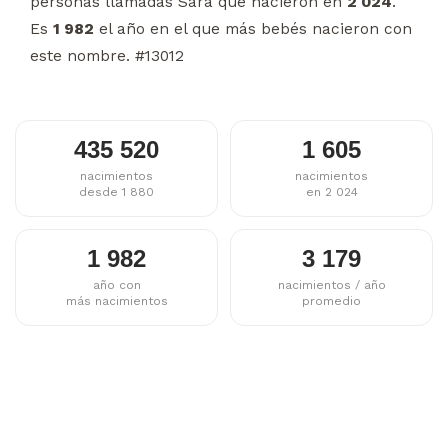
personas llamadas Sara que nacieron en
2 024
.
Es
1 982
el año en el que más bebés nacieron con
este nombre. #13012
435 520
1 605
nacimientos
nacimientos
desde 1 880
en 2 024
1 982
3 179
año con
nacimientos / año
más nacimientos
promedio