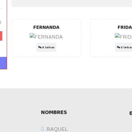
)
FERNANDA
FRID
🔤
8 letras
🔤
5 letra
NOMBRES
RAQUEL