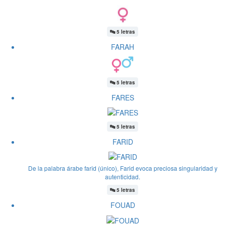
🔤
5 letras
FARAH
🔤
5 letras
FARES
🔤
5 letras
FARID
De la palabra árabe farîd (único), Farid evoca preciosa singularidad y
autenticidad.
🔤
5 letras
FOUAD