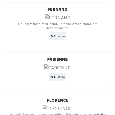
FERNAND
Del germánico fard-nand, Fernand evoca audacia y
determinación.
🔤
7 letras
FABIENNE
🔤
8 letras
FLORENCE
Del latín florens, Florencia significa "florecimiento" y simboliza