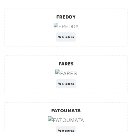
FREDDY
🔤
6 letras
FARES
🔤
5 letras
FATOUMATA
🔤
9 letras