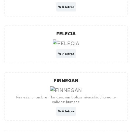
🔤
9 letras
FELECIA
🔤
7 letras
FINNEGAN
Finnegan, nombre irlandés, simboliza vivacidad, humor y
calidez humana.
🔤
8 letras