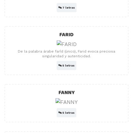
🔤
7 letras
FARID
De la palabra árabe farîd (único), Farid evoca preciosa
singularidad y autenticidad.
🔤
5 letras
FANNY
🔤
5 letras