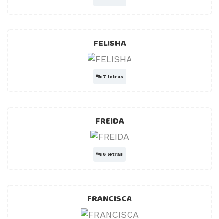
FELISHA
🔤
7 letras
FREIDA
🔤
6 letras
FRANCISCA