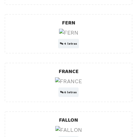
FERN
🔤
4 letras
FRANCE
🔤
6 letras
FALLON