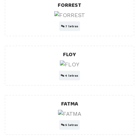
FORREST
🔤
7 letras
FLOY
🔤
4 letras
FATMA
🔤
5 letras