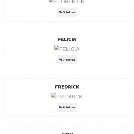
🔤
9 letras
FELICIA
🔤
7 letras
FREDRICK
🔤
8 letras