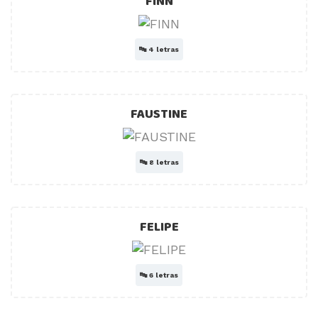
FINN
🔤
4 letras
FAUSTINE
🔤
8 letras
FELIPE
🔤
6 letras