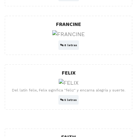
FRANCINE
🔤
8 letras
FELIX
Del latín felix, Felix significa "feliz" y encarna alegría y suerte.
🔤
5 letras