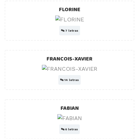
FLORINE
🔤
7 letras
FRANCOIS-XAVIER
🔤
14 letras
FABIAN
🔤
6 letras