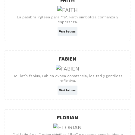
FAITH
La palabra inglesa para "fe", Faith simboliza confianza y
esperanza.
🔤
5 letras
FABIEN
Del latín fabius, Fabien evoca constancia, lealtad y gentileza
reflexiva.
🔤
6 letras
FLORIAN
Del latín flos, Florian significa “flor” y encarna sensibilidad y