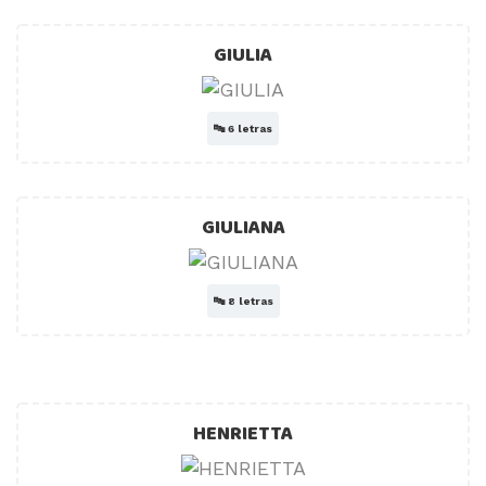
GIULIA
🔤
6 letras
GIULIANA
🔤
8 letras
HENRIETTA