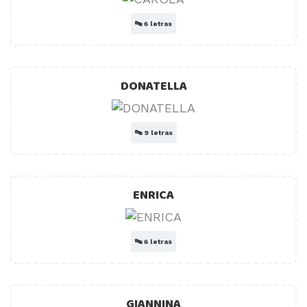
🔤
6 letras
DONATELLA
🔤
9 letras
ENRICA
🔤
6 letras
GIANNINA