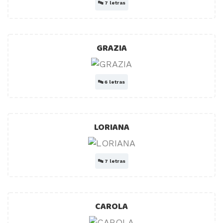
🔤
7 letras
GRAZIA
🔤
6 letras
LORIANA
🔤
7 letras
CAROLA