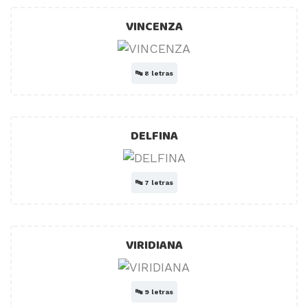
VINCENZA
🔤
8 letras
DELFINA
🔤
7 letras
VIRIDIANA
🔤
9 letras