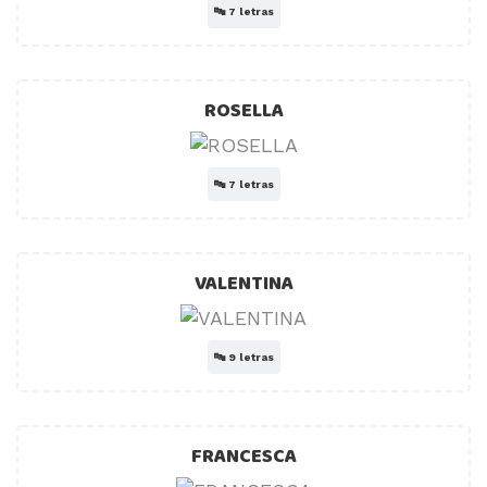
🔤
7 letras
ROSELLA
🔤
7 letras
VALENTINA
🔤
9 letras
FRANCESCA