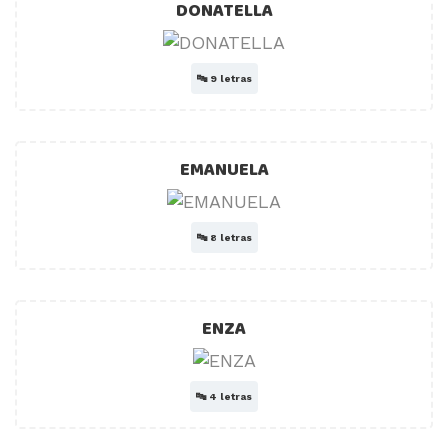
DONATELLA
🔤
9 letras
EMANUELA
🔤
8 letras
ENZA
🔤
4 letras