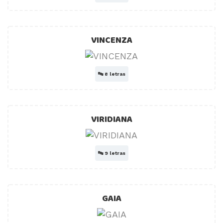
VINCENZA
🔤
8 letras
VIRIDIANA
🔤
9 letras
GAIA