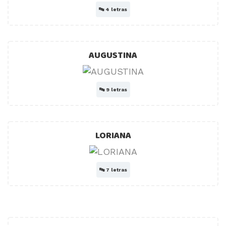
🔤
4 letras
AUGUSTINA
🔤
9 letras
LORIANA
🔤
7 letras