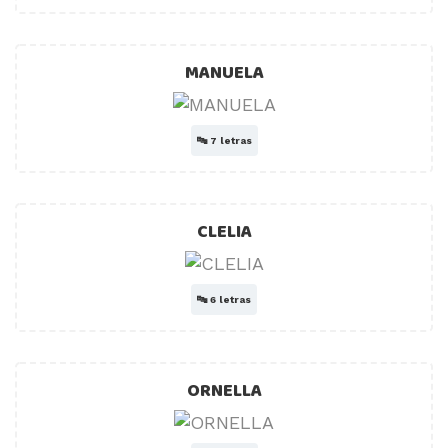
MANUELA
🔤
7 letras
CLELIA
🔤
6 letras
ORNELLA