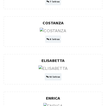
🔤
7 letras
COSTANZA
🔤
8 letras
ELISABETTA
🔤
10 letras
ENRICA