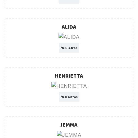
ALIDA
🔤
5 letras
HENRIETTA
🔤
9 letras
JEMMA