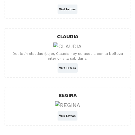
🔤
6 letras
CLAUDIA
Del latín claudus (cojo), Claudia hoy se asocia con la belleza
interior y la sabiduría.
🔤
7 letras
REGINA
🔤
6 letras