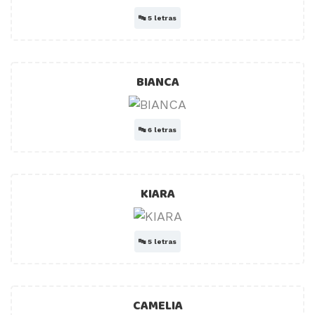
🔤
5 letras
BIANCA
🔤
6 letras
KIARA
🔤
5 letras
CAMELIA