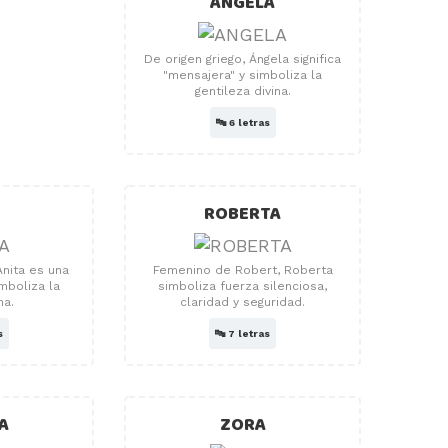
ANGELA
De origen griego, Ángela significa
"mensajera" y simboliza la
gentileza divina.
🔤
6 letras
A
ROBERTA
Anita es una
Femenino de Robert, Roberta
mboliza la
simboliza fuerza silenciosa,
na.
claridad y seguridad.
s
🔤
7 letras
A
ZORA