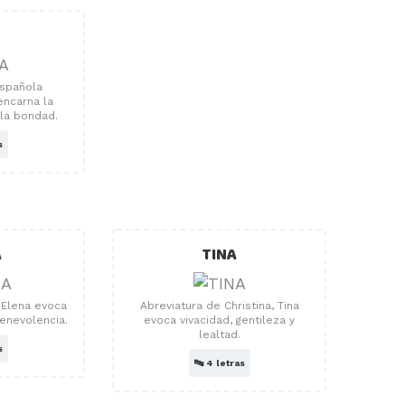
A
española
encarna la
 la bondad.
s
A
TINA
 Elena evoca
Abreviatura de Christina, Tina
benevolencia.
evoca vivacidad, gentileza y
lealtad.
s
🔤
4 letras