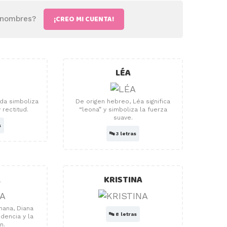
¡CREO MI CUENTA!
e nombres?
LÉA
Ida simboliza
De origen hebreo, Léa significa
y rectitud.
“leona” y simboliza la fuerza
suave.
s
🔤
3 letras
A
KRISTINA
mana, Diana
🔤
8 letras
dencia y la
n.