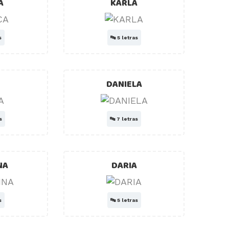
A
KARLA
s
🔤
5 letras
DANIELA
s
🔤
7 letras
NA
DARIA
s
🔤
5 letras