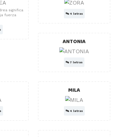
rea significa
🔤
4 letras
eja fuerza
s
ANTONIA
🔤
7 letras
MILA
s
🔤
4 letras