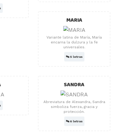
s
MARIA
Variante latina de María, María
encarna la dulzura y la fe
universales.
🔤
5 letras
A
SANDRA
Abreviatura de Alexandra, Sandra
s
simboliza fuerza, gracia y
protección.
🔤
6 letras