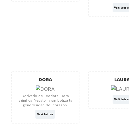
🔤
5 letra
DORA
LAUR
Derivado de Teodora, Dora
🔤
5 letra
significa "regalo" y simboliza la
generosidad del corazón.
🔤
4 letras