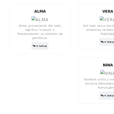
ALMA
VERA
Alma, proveniente del latín,
Del latín verus (ver
significa "crianza" o
simboliza verdad,
"benevolente", un símbolo de
fidelidad
gentileza.
🔤
4 letra
🔤
4 letras
NINA
Nombre corto y uni
encarna delicadeza
fuerza gent
🔤
4 letra