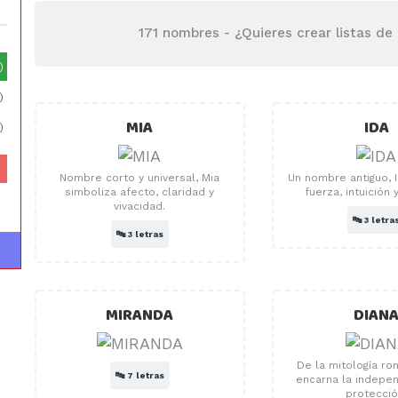
171 nombres -
¿Quieres crear listas d
)
)
MIA
IDA
)
Nombre corto y universal, Mia
Un nombre antiguo, 
simboliza afecto, claridad y
fuerza, intuición 
vivacidad.
🔤
3 letra
🔤
3 letras
MIRANDA
DIAN
De la mitología ro
🔤
7 letras
encarna la indepen
protecció