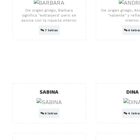
De origen griego, Bárbara
De origen griego, And
significa "extranjera" pero se
"valiente" y refl
asocia con la riqueza interior.
interior.
🔤
7 letras
🔤
6 letra
SABINA
DINA
🔤
6 letras
🔤
4 letra