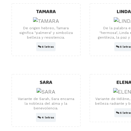
TAMARA
LIND
De origen hebreo, Tamara
De la palabra 
significa "palmera" y simboliza
"hermosa", Linda 
belleza y resistencia.
gentileza, la paz y
🔤
6 letras
🔤
5 letra
SARA
ELEN
Variante de Sarah, Sara encarna
Variante de Hélène,
la nobleza del alma y la
belleza radiante y 
benevolencia.
🔤
5 letra
🔤
4 letras