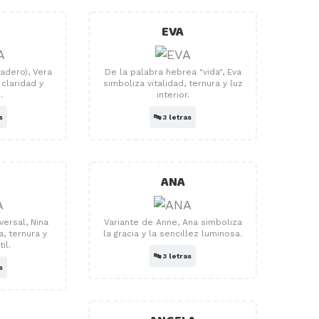
EVA
dadero), Vera
De la palabra hebrea "vida", Eva
 claridad y
simboliza vitalidad, ternura y luz
.
interior.
s
🔤
3 letras
ANA
versal, Nina
Variante de Anne, Ana simboliza
, ternura y
la gracia y la sencillez luminosa.
il.
🔤
3 letras
s