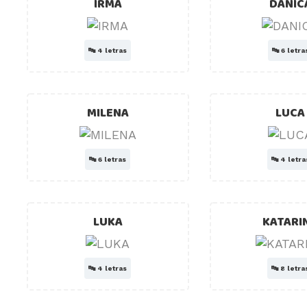
IRMA
DANIC
🔤
4 letras
🔤
6 letra
MILENA
LUCA
🔤
6 letras
🔤
4 letra
LUKA
KATARI
🔤
4 letras
🔤
8 letra