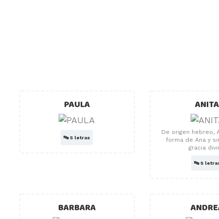
PAULA
ANIT
De origen hebreo, 
🔤
5 letras
forma de Ana y si
gracia divi
🔤
5 letra
BARBARA
ANDRE