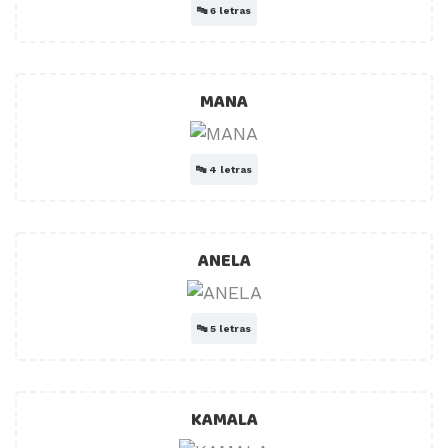
🔤
6 letras
MANA
🔤
4 letras
ANELA
🔤
5 letras
KAMALA