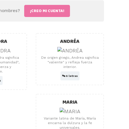
¡CREO MI CUENTA!
 nombres?
DRA
ANDRÉA
ra significa
De origen griego, Andrea significa
humanidad",
"valiente" y refleja fuerza
rza y ​​
interior.
n.
🔤
6 letras
s
MARIA
Variante latina de María, María
encarna la dulzura y la fe
universales.