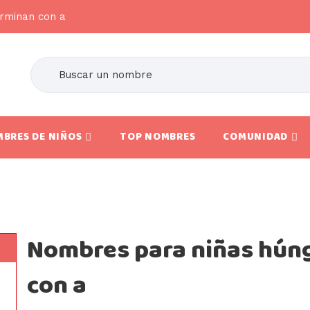
erminan con a
BRES DE NIÑOS
TOP NOMBRES
COMUNIDAD
Nombres para niñas hún
con a