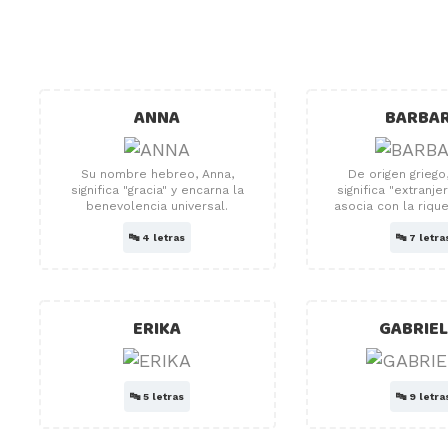
ANNA
BARBA
Su nombre hebreo, Anna,
De origen griego
significa "gracia" y encarna la
significa "extranje
benevolencia universal.
asocia con la rique
🔤
4 letras
🔤
7 letra
ERIKA
GABRIE
🔤
5 letras
🔤
9 letra