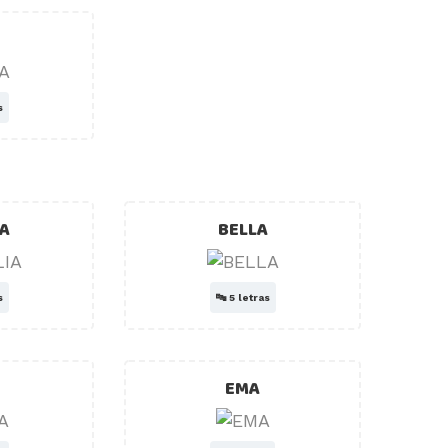
s
IA
BELLA
s
🔤
5 letras
EMA