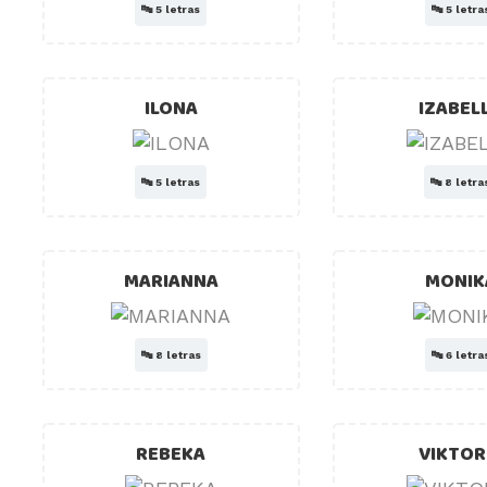
🔤
5 letras
🔤
5 letra
ILONA
IZABEL
🔤
5 letras
🔤
8 letra
MARIANNA
MONIK
🔤
8 letras
🔤
6 letra
REBEKA
VIKTOR