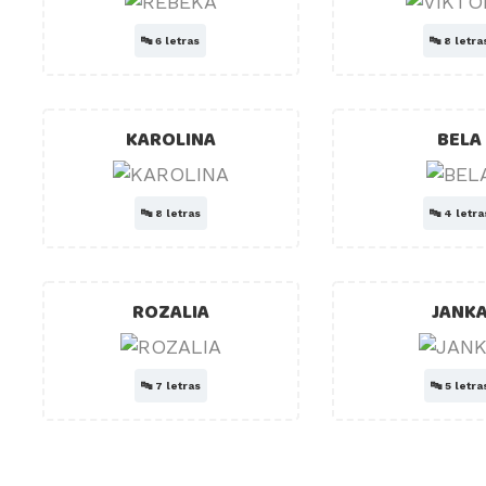
🔤
6 letras
🔤
8 letra
KAROLINA
BELA
🔤
8 letras
🔤
4 letra
ROZALIA
JANK
🔤
7 letras
🔤
5 letra