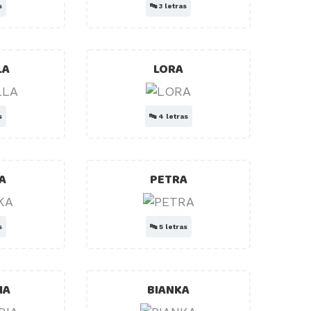
s
🔤
3 letras
LA
LORA
s
🔤
4 letras
A
PETRA
s
🔤
5 letras
IA
BIANKA