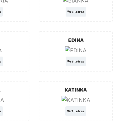
s
🔤
6 letras
EDINA
s
🔤
5 letras
A
KATINKA
s
🔤
7 letras