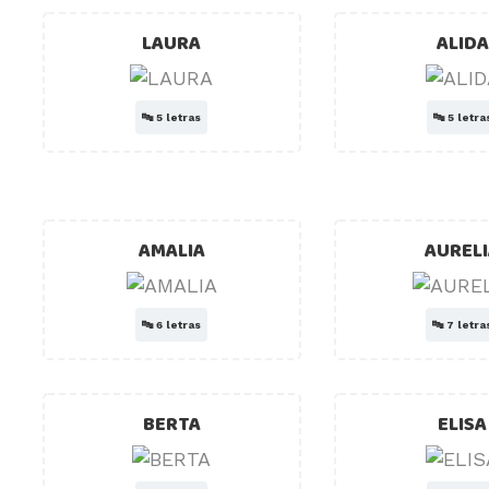
LAURA
ALIDA
🔤
5 letras
🔤
5 letra
AMALIA
AUREL
🔤
6 letras
🔤
7 letra
BERTA
ELISA