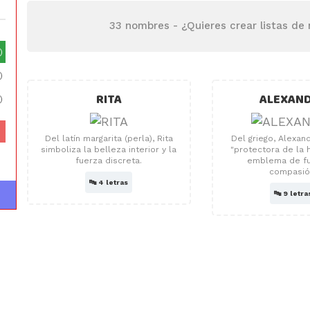
33 nombres -
¿Quieres crear listas de
)
)
RITA
ALEXAN
)
Del latín margarita (perla), Rita
Del griego, Alexand
simboliza la belleza interior y la
"protectora de la 
fuerza discreta.
emblema de fue
compasió
🔤
4 letras
🔤
9 letra