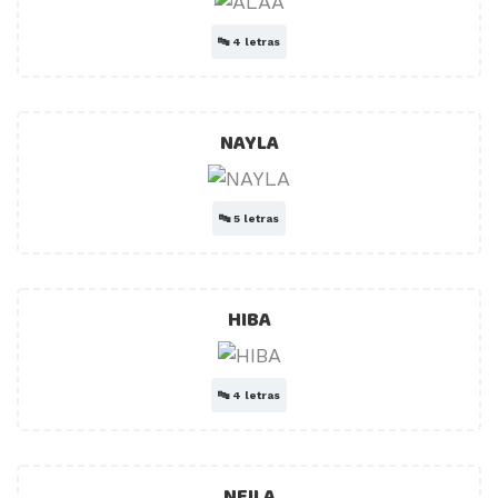
🔤
4 letras
NAYLA
🔤
5 letras
HIBA
🔤
4 letras
NEILA