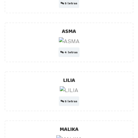
🔤
5 letras
ASMA
🔤
4 letras
LILIA
🔤
5 letras
MALIKA