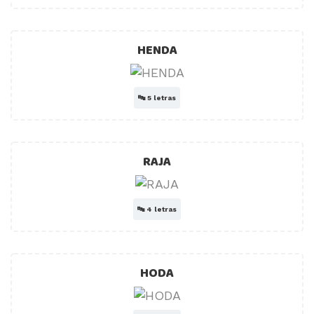
HENDA
🔤
5 letras
RAJA
🔤
4 letras
HODA