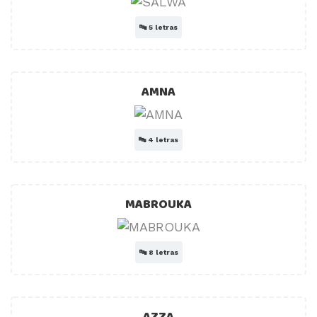
🔤
5 letras
AMNA
🔤
4 letras
MABROUKA
🔤
8 letras