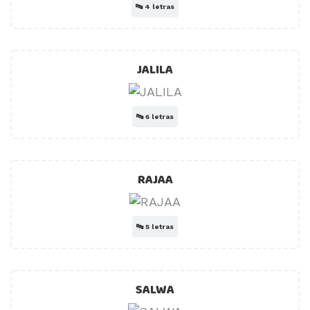
🔤
4 letras
JALILA
🔤
6 letras
RAJAA
🔤
5 letras
SALWA