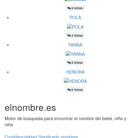
🔤
6 letras
POLA
🔤
4 letras
YANNA
🔤
5 letras
HENORA
🔤
6 letras
elnombre.es
Motor de búsqueda para encontrar el nombre del bebé, niño y
niña
Confidencialidad
Significado nombres