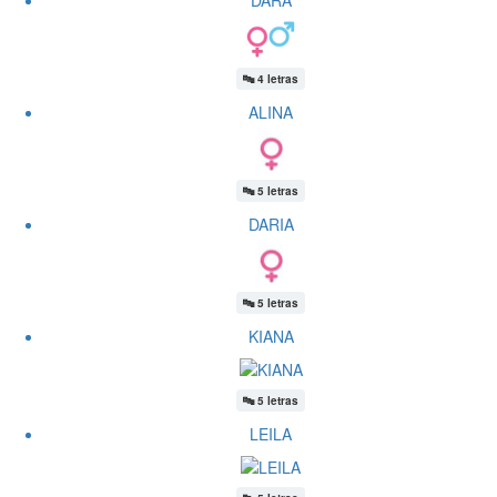
🔤
4 letras
ALINA
🔤
5 letras
DARIA
🔤
5 letras
KIANA
🔤
5 letras
LEILA