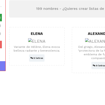
199 nombres -
¿Quieres crear listas d
)
)
ELENA
ALEXAN
)
Variante de Hélène, Elena evoca
Del griego, Alexand
belleza radiante y benevolencia.
"protectora de la 
emblema de fue
compasió
🔤
5 letras
🔤
9 letra