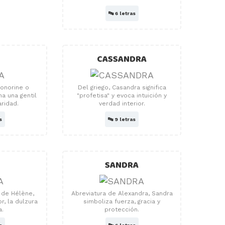
🔤
6 letras
CASSANDRA
Honorine o
Del griego, Casandra significa
na una gentil
"profetisa" y evoca intuición y
aridad.
verdad interior.
s
🔤
9 letras
SANDRA
n de Hélène,
Abreviatura de Alexandra, Sandra
or, la dulzura
simboliza fuerza, gracia y
a.
protección.