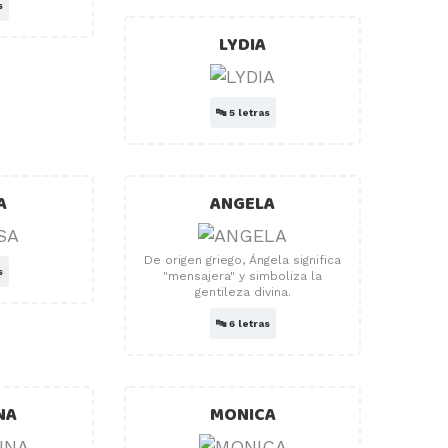
s
LYDIA
🔤
5 letras
A
ANGELA
De origen griego, Ángela significa
s
"mensajera" y simboliza la
gentileza divina.
🔤
6 letras
NA
MONICA