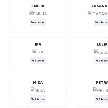
EMILIA
CASAND
🔤
6 letras
🔤
8 letra
IRA
LELIA
🔤
3 letras
🔤
5 letra
MIKA
PETR
🔤
4 letras
🔤
5 letra