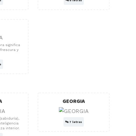
s
🔤
6 letras
ra significa
 frescura y
.
s
A
GEORGIA
sabiduría),
🔤
7 letras
nteligencia
za interior.