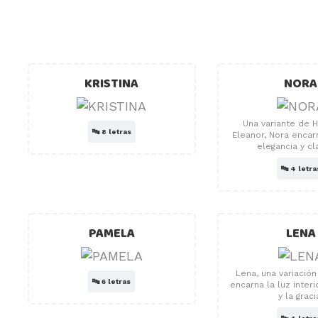
KRISTINA
NORA
Una variante de 
🔤
8 letras
Eleanor, Nora encar
elegancia y cl
🔤
4 letra
PAMELA
LENA
Lena, una variació
🔤
6 letras
encarna la luz interi
y la graci