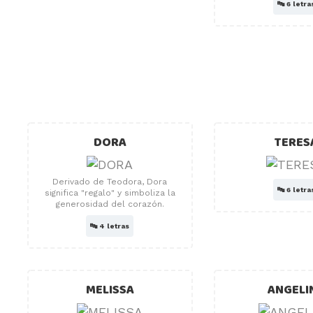
🔤
6 letra
DORA
TERES
Derivado de Teodora, Dora
🔤
6 letra
significa "regalo" y simboliza la
generosidad del corazón.
🔤
4 letras
MELISSA
ANGELI