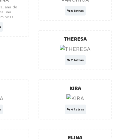
taliana de
🔤
6 letras
na una
uminosa.
s
THERESA
🔤
7 letras
A
KIRA
s
🔤
4 letras
ELINA