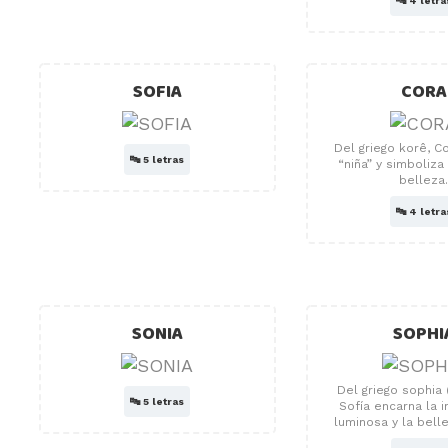
🔤
4 letra
SOFIA
CORA
Del griego korê, Co
🔤
5 letras
“niña” y simboliza
belleza
🔤
4 letra
SONIA
SOPHI
Del griego sophia (
🔤
5 letras
Sofía encarna la i
luminosa y la belle