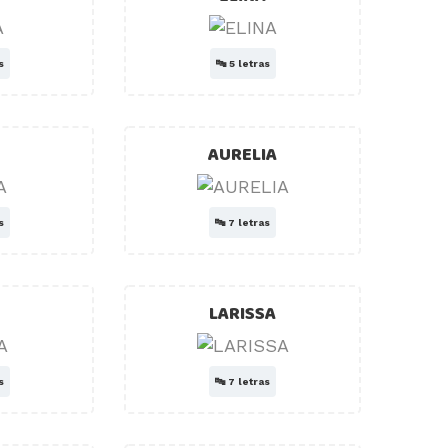
s
🔤
5 letras
AURELIA
s
🔤
7 letras
LARISSA
s
🔤
7 letras