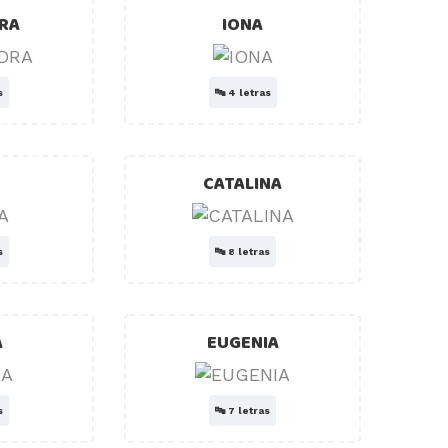
RA
IONA
s
🔤
4 letras
CATALINA
s
🔤
8 letras
A
EUGENIA
s
🔤
7 letras