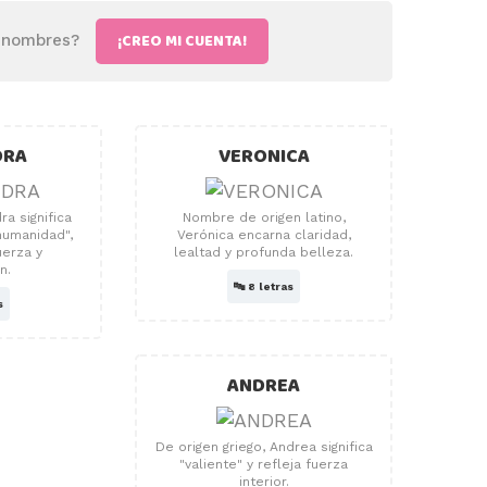
¡CREO MI CUENTA!
e nombres?
DRA
VERONICA
ra significa
Nombre de origen latino,
humanidad",
Verónica encarna claridad,
rza y ​​
lealtad y profunda belleza.
n.
🔤
8 letras
s
ANDREA
De origen griego, Andrea significa
"valiente" y refleja fuerza
interior.