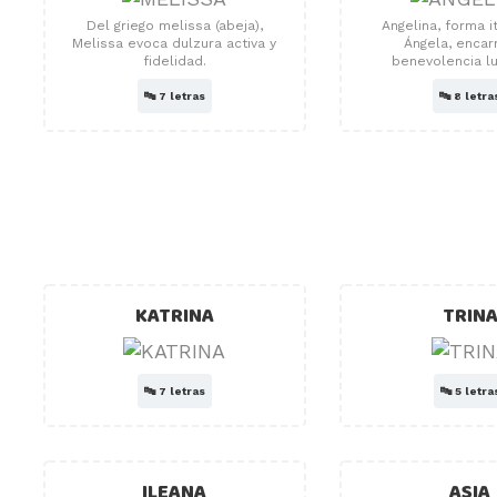
Del griego melissa (abeja),
Angelina, forma i
Melissa evoca dulzura activa y
Ángela, encar
fidelidad.
benevolencia l
🔤
7 letras
🔤
8 letra
KATRINA
TRIN
🔤
7 letras
🔤
5 letra
ILEANA
ASIA