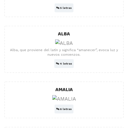
🔤
5 letras
ALBA
Alba, que proviene del latín y significa “amanecer”, evoca luz y
nuevos comienzos.
🔤
4 letras
AMALIA
🔤
6 letras