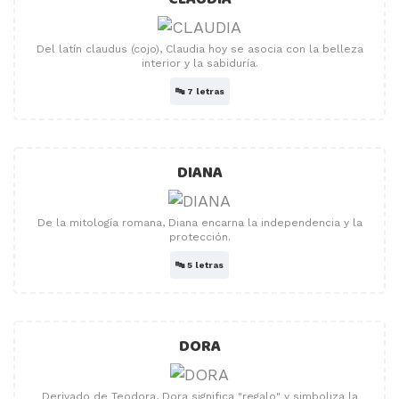
Del latín claudus (cojo), Claudia hoy se asocia con la belleza
interior y la sabiduría.
🔤
7 letras
DIANA
De la mitología romana, Diana encarna la independencia y la
protección.
🔤
5 letras
DORA
Derivado de Teodora, Dora significa "regalo" y simboliza la