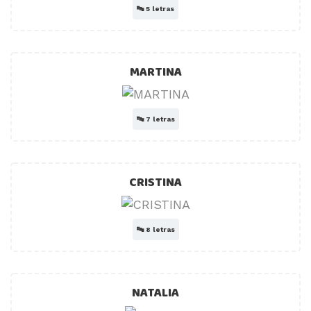
🔤
5 letras
MARTINA
🔤
7 letras
CRISTINA
🔤
8 letras
NATALIA