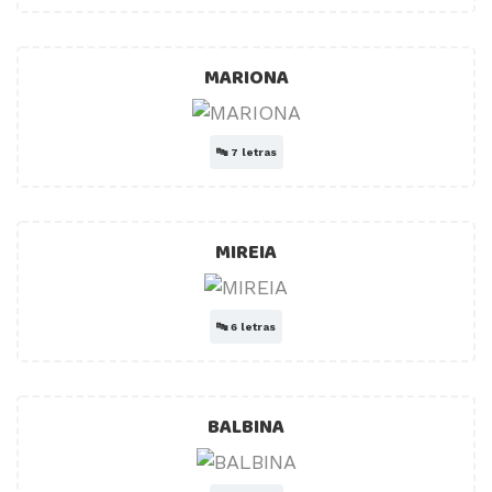
MARIONA
🔤
7 letras
MIREIA
🔤
6 letras
BALBINA