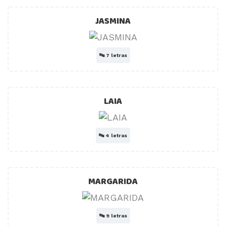
JASMINA
🔤
7 letras
LAIA
🔤
4 letras
MARGARIDA
🔤
9 letras