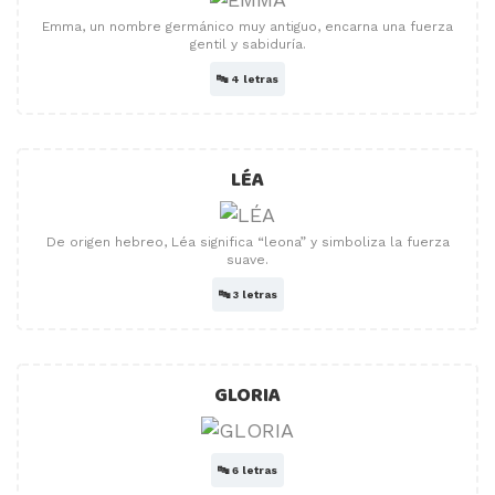
Emma, ​​un nombre germánico muy antiguo, encarna una fuerza
gentil y sabiduría.
🔤
4 letras
LÉA
De origen hebreo, Léa significa “leona” y simboliza la fuerza
suave.
🔤
3 letras
GLORIA
🔤
6 letras