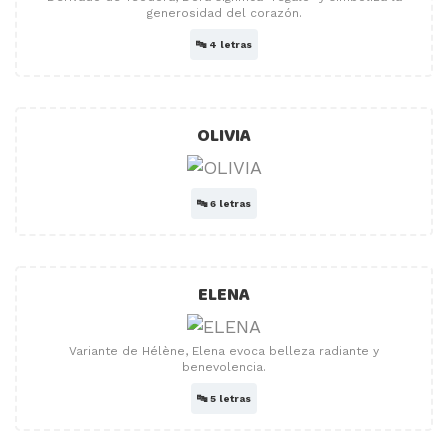
generosidad del corazón.
🔤
4 letras
OLIVIA
🔤
6 letras
ELENA
Variante de Hélène, Elena evoca belleza radiante y
benevolencia.
🔤
5 letras