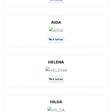
AIDA
🔤
4 letras
HELENA
🔤
6 letras
HILDA