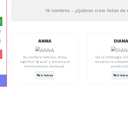
18 nombres -
¿Quieres crear listas de
)
)
ANNA
DIAN
)
Su nombre hebreo, Anna,
De la mitología ro
significa "gracia" y encarna la
encarna la indepen
benevolencia universal.
protecció
🔤
4 letras
🔤
5 letra