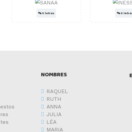
🔤
5 letras
🔤
6 letra
NOMBRES
RAQUEL
RUTH
estos
ANNA
res
JULIA
ntes
LÉA
MARIA