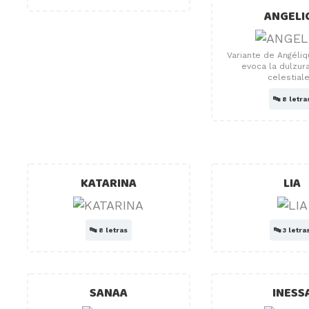
ANGELI
Variante de Angéliq
evoca la dulzura
celestiale
🔤
8 letra
KATARINA
LIA
🔤
8 letras
🔤
3 letra
SANAA
INESS