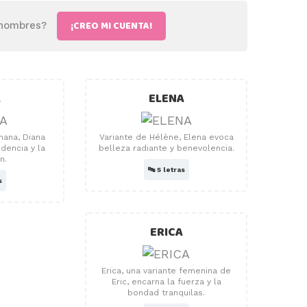
¡CREO MI CUENTA!
 nombres?
A
ELENA
mana, Diana
Variante de Hélène, Elena evoca
dencia y la
belleza radiante y benevolencia.
n.
🔤
5 letras
s
ERICA
Erica, una variante femenina de
Eric, encarna la fuerza y ​​la
bondad tranquilas.