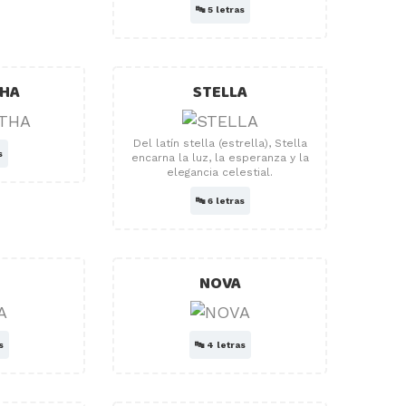
🔤
5 letras
HA
STELLA
Del latín stella (estrella), Stella
s
encarna la luz, la esperanza y la
elegancia celestial.
🔤
6 letras
NOVA
s
🔤
4 letras