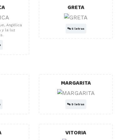
CA
GRETA
ue, Angélica
🔤
5 letras
 y la luz
s.
s
MARGARITA
s
🔤
9 letras
A
VITORIA