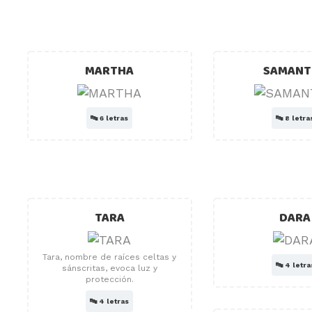
MARTHA
SAMANT
🔤
6 letras
🔤
8 letra
TARA
DARA
Tara, nombre de raíces celtas y
🔤
4 letra
sánscritas, evoca luz y
protección.
🔤
4 letras