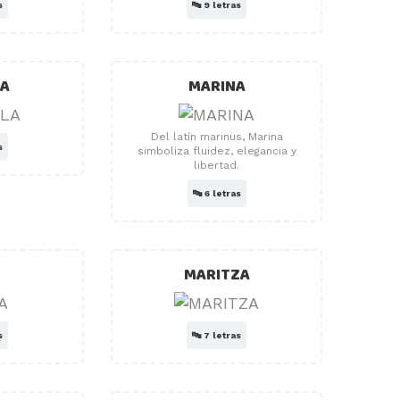
s
🔤
9 letras
LA
MARINA
Del latín marinus, Marina
s
simboliza fluidez, elegancia y
libertad.
🔤
6 letras
MARITZA
s
🔤
7 letras