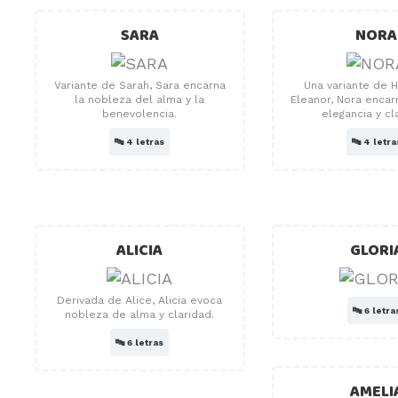
SARA
NORA
Variante de Sarah, Sara encarna
Una variante de 
la nobleza del alma y la
Eleanor, Nora encar
benevolencia.
elegancia y cl
🔤
4 letras
🔤
4 letra
ALICIA
GLORI
Derivada de Alice, Alicia evoca
🔤
6 letra
nobleza de alma y claridad.
🔤
6 letras
AMELI