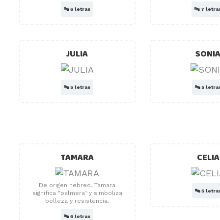
🔤
6 letras
🔤
7 letra
JULIA
SONI
🔤
5 letras
🔤
5 letra
TAMARA
CELIA
De origen hebreo, Tamara
🔤
5 letra
significa "palmera" y simboliza
belleza y resistencia.
🔤
6 letras