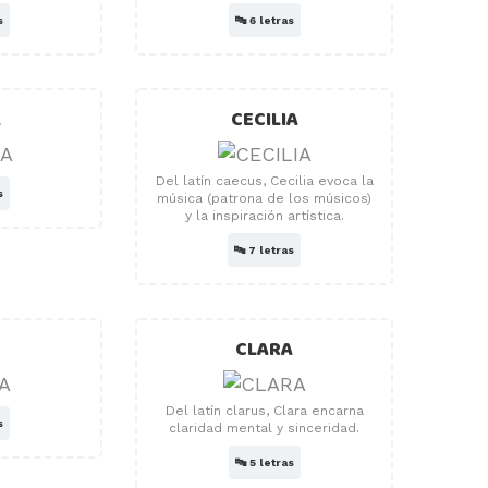
s
🔤
6 letras
A
CECILIA
Del latín caecus, Cecilia evoca la
s
música (patrona de los músicos)
y la inspiración artística.
🔤
7 letras
CLARA
Del latín clarus, Clara encarna
s
claridad mental y sinceridad.
🔤
5 letras