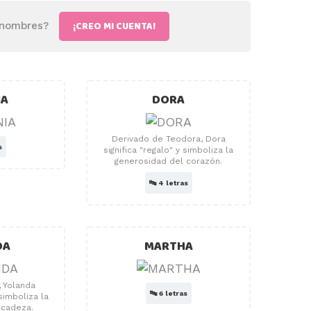
¡CREO MI CUENTA!
e nombres?
IA
DORA
Derivado de Teodora, Dora
s
significa "regalo" y simboliza la
generosidad del corazón.
🔤
4 letras
DA
MARTHA
, Yolanda
🔤
6 letras
 simboliza la
icadeza.