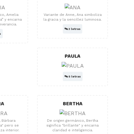
co, Amelia
Variante de Anne, Ana simboliza
ra” y encarna
la gracia y la sencillez luminosa.
everancia.
🔤
3 letras
s
PAULA
🔤
5 letras
RA
BERTHA
, Bárbara
De origen germánico, Bertha
ra" pero se
significa "brillante" y encarna
za interior.
claridad e inteligencia.