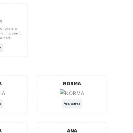
Honorine o
na una gentil
aridad.
s
A
NORMA
s
🔤
5 letras
A
ANA