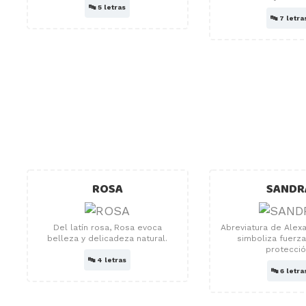
🔤
5 letras
🔤
7 letra
ROSA
SANDR
Del latín rosa, Rosa evoca
Abreviatura de Alex
belleza y delicadeza natural.
simboliza fuerza,
protecció
🔤
4 letras
🔤
6 letra