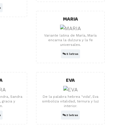
s
MARIA
Variante latina de María, María
encarna la dulzura y la fe
universales.
🔤
5 letras
A
EVA
andra, Sandra
De la palabra hebrea "vida", Eva
 gracia y
simboliza vitalidad, ternura y luz
n.
interior.
s
🔤
3 letras