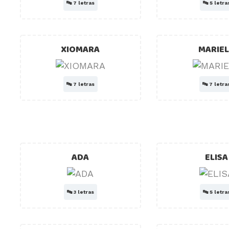
🔤
7 letras
🔤
5 letra
XIOMARA
MARIE
🔤
7 letras
🔤
7 letra
ADA
ELISA
🔤
3 letras
🔤
5 letra