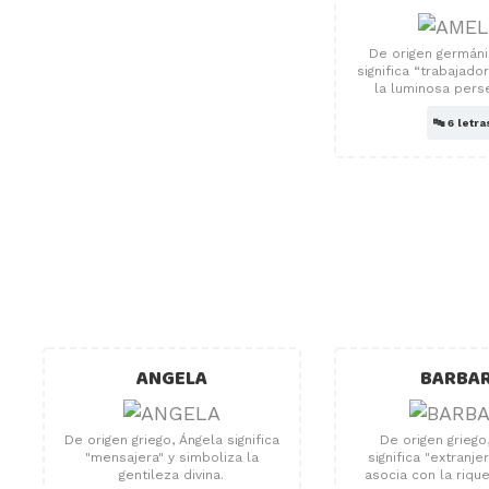
De origen germáni
significa “trabajado
la luminosa pers
🔤
6 letra
ANGELA
BARBA
De origen griego, Ángela significa
De origen griego
"mensajera" y simboliza la
significa "extranje
gentileza divina.
asocia con la rique