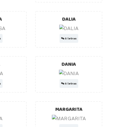
A
DALIA
s
🔤
5 letras
A
DANIA
s
🔤
5 letras
MARGARITA