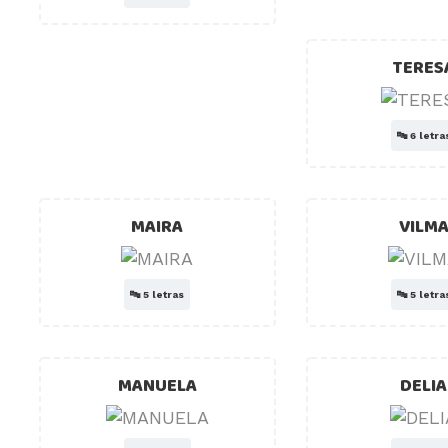
TERES
🔤
6 letra
MAIRA
VILM
🔤
5 letras
🔤
5 letra
MANUELA
DELIA