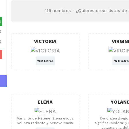
116 nombres -
¿Quieres crear listas d
)
)
VICTORIA
VIRGIN
)
🔤
8 letras
🔤
8 letra
ELENA
YOLAN
Variante de Hélène, Elena evoca
De origen griego
belleza radiante y benevolencia.
significa "violeta" y
dulzura y la del