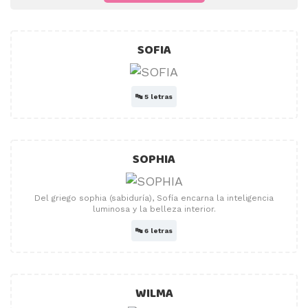
SOFIA
🔤
5 letras
SOPHIA
Del griego sophia (sabiduría), Sofía encarna la inteligencia
luminosa y la belleza interior.
🔤
6 letras
WILMA