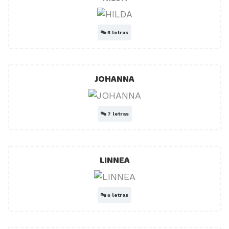
🔤
5 letras
JOHANNA
🔤
7 letras
LINNEA
🔤
6 letras