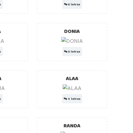
s
🔤
6 letras
A
DONIA
s
🔤
5 letras
A
ALAA
s
🔤
4 letras
RANDA