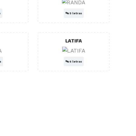
s
🔤
5 letras
LATIFA
s
🔤
6 letras