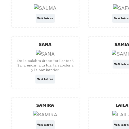
🔤
5 letras
🔤
4 letra
SANA
SAMI
De la palabra árabe "brillantez",
🔤
5 letra
Sana encarna la luz, la sabiduría
y la paz interior.
🔤
4 letras
SAMIRA
LAILA
🔤
6 letras
🔤
5 letra