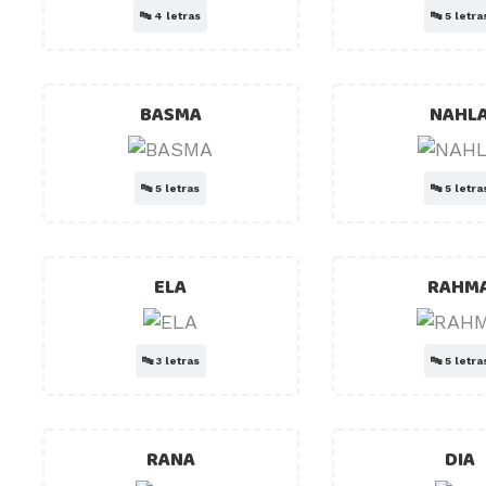
🔤
4 letras
🔤
5 letra
BASMA
NAHL
🔤
5 letras
🔤
5 letra
ELA
RAHM
🔤
3 letras
🔤
5 letra
RANA
DIA