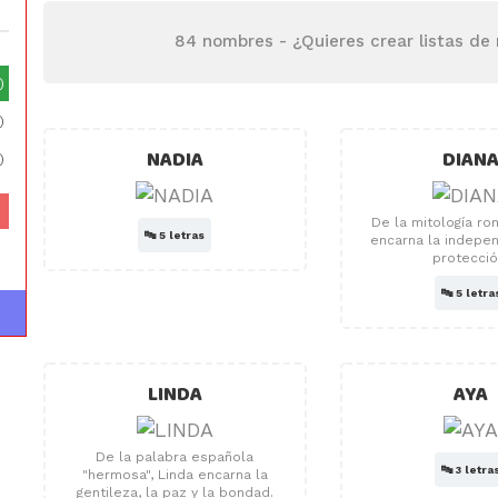
84 nombres -
¿Quieres crear listas de
)
)
NADIA
DIAN
)
De la mitología ro
🔤
5 letras
encarna la indepen
protecció
🔤
5 letra
LINDA
AYA
De la palabra española
🔤
3 letra
"hermosa", Linda encarna la
gentileza, la paz y la bondad.