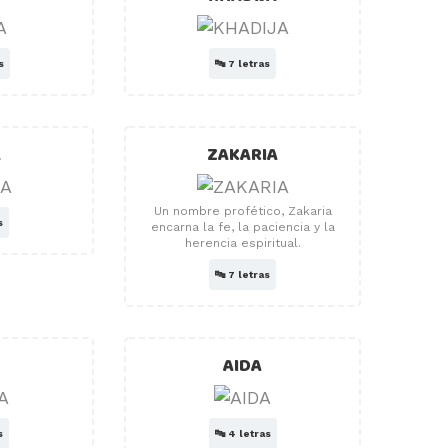
s
🔤
7 letras
A
ZAKARIA
Un nombre profético, Zakaria
s
encarna la fe, la paciencia y la
herencia espiritual.
🔤
7 letras
AIDA
s
🔤
4 letras