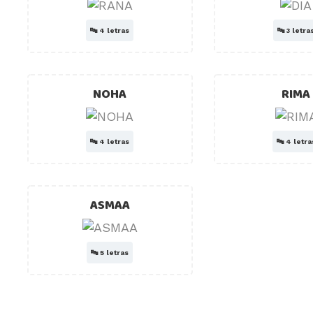
🔤
4 letras
🔤
3 letra
NOHA
RIMA
🔤
4 letras
🔤
4 letra
ASMAA
🔤
5 letras