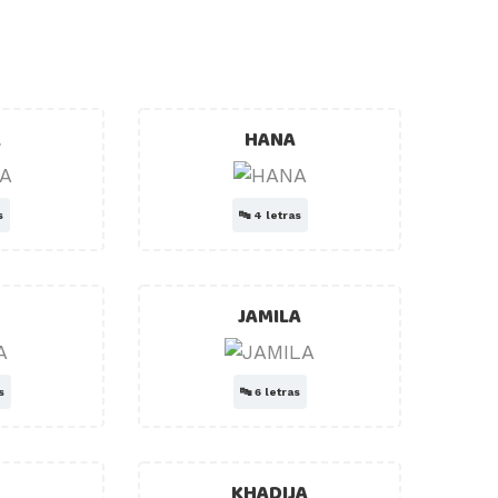
A
HANA
s
🔤
4 letras
JAMILA
s
🔤
6 letras
KHADIJA