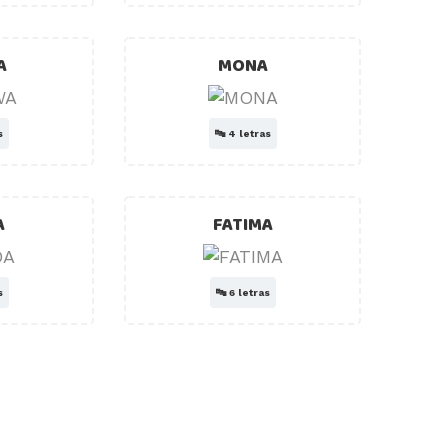
A
MONA
s
🔤
4 letras
A
FATIMA
s
🔤
6 letras