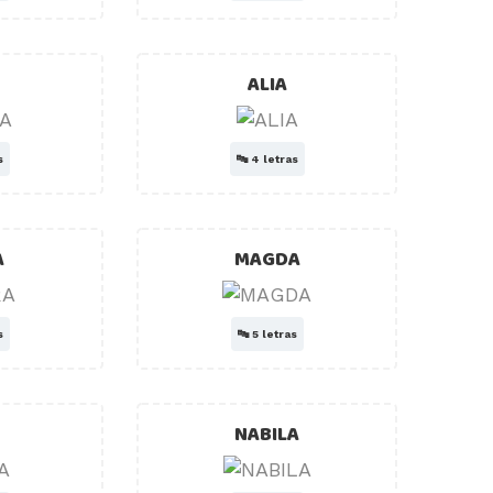
A
ALIA
s
🔤
4 letras
A
MAGDA
s
🔤
5 letras
A
NABILA