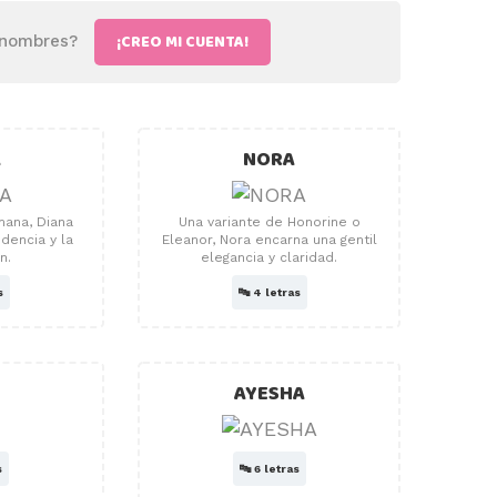
¡CREO MI CUENTA!
 nombres?
A
NORA
mana, Diana
Una variante de Honorine o
dencia y la
Eleanor, Nora encarna una gentil
n.
elegancia y claridad.
s
🔤
4 letras
AYESHA
s
🔤
6 letras