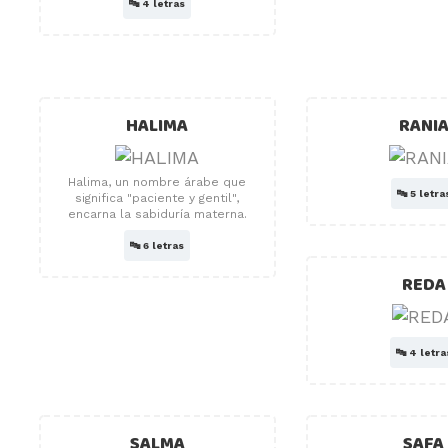
🔤
4 letras
HALIMA
RANI
Halima, un nombre árabe que
🔤
5 letra
significa "paciente y gentil",
encarna la sabiduría materna.
🔤
6 letras
REDA
🔤
4 letra
SALMA
SAFA