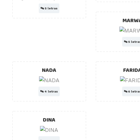
🔤
5 letras
MARW
🔤
5 letra
NADA
FARID
🔤
4 letras
🔤
6 letra
DINA