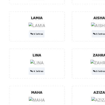
LAMIA
AISH
🔤
5 letras
🔤
5 letra
LINA
ZAHR
🔤
4 letras
🔤
5 letra
MAHA
AZIZ