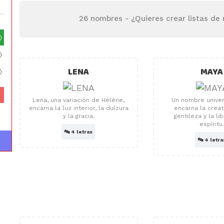
26 nombres -
¿Quieres crear listas de
)
)
LENA
MAYA
)
Lena, una variación de Hélène,
Un nombre univer
encarna la luz interior, la dulzura
encarna la creati
y la gracia.
gentileza y la li
espíritu
🔤
4 letras
🔤
4 letra