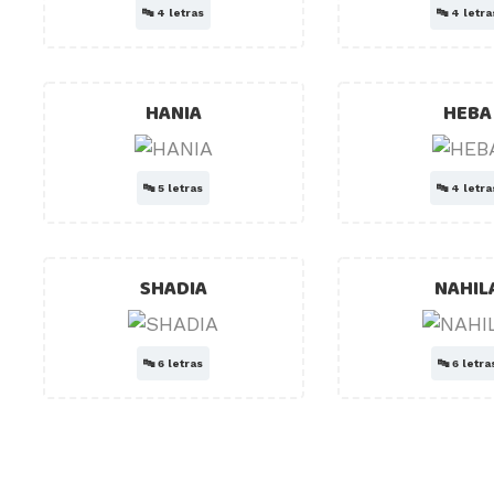
🔤
4 letras
🔤
4 letra
HANIA
HEBA
🔤
5 letras
🔤
4 letra
SHADIA
NAHIL
🔤
6 letras
🔤
6 letra