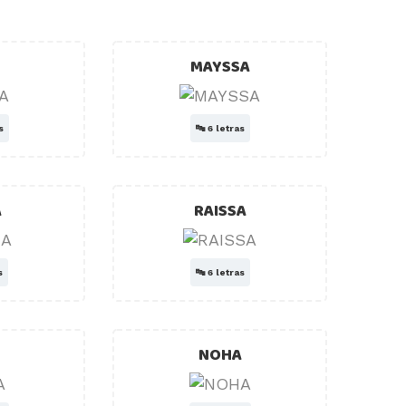
MAYSSA
s
🔤
6 letras
A
RAISSA
s
🔤
6 letras
NOHA