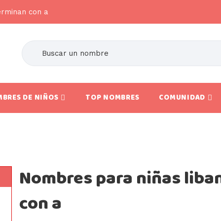
erminan con a
BRES DE NIÑOS
TOP NOMBRES
COMUNIDAD
Nombres para niñas liba
con a