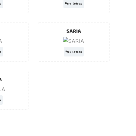
s
🔤
4 letras
SARIA
s
🔤
5 letras
A
s