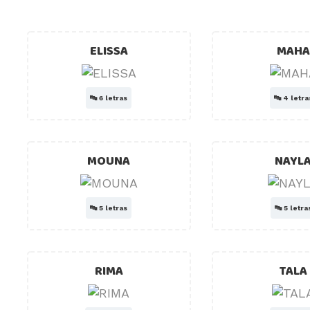
ELISSA
MAHA
🔤
6 letras
🔤
4 letra
MOUNA
NAYL
🔤
5 letras
🔤
5 letra
RIMA
TALA