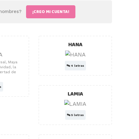
¡CREO MI CUENTA!
 nombres?
HANA
sal, Maya
🔤
4 letras
vidad, la
bertad de
.
s
LAMIA
🔤
5 letras