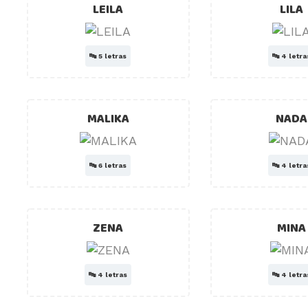
LEILA
LILA
🔤
5 letras
🔤
4 letra
MALIKA
NADA
🔤
6 letras
🔤
4 letra
ZENA
MINA
🔤
4 letras
🔤
4 letra