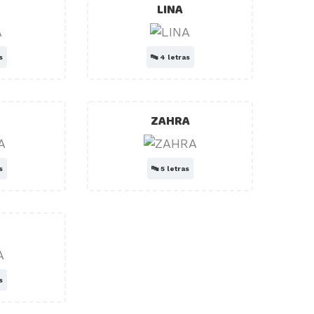
LINA
s
🔤
4 letras
ZAHRA
s
🔤
5 letras
s