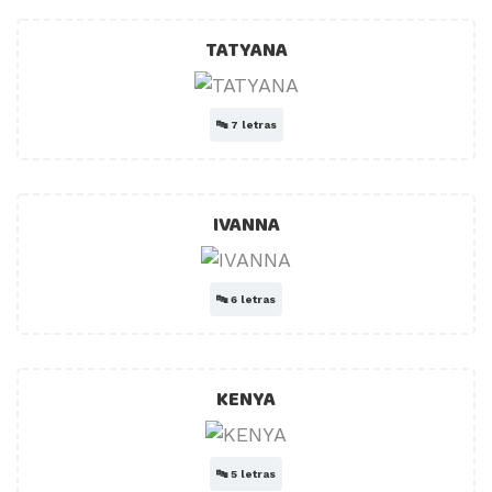
TATYANA
🔤
7 letras
IVANNA
🔤
6 letras
KENYA
🔤
5 letras