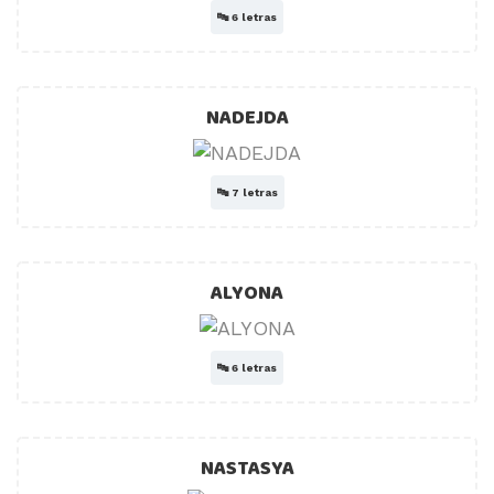
🔤
6 letras
NADEJDA
🔤
7 letras
ALYONA
🔤
6 letras
NASTASYA