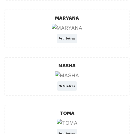
MARYANA
🔤
7 letras
MASHA
🔤
5 letras
TOMA
🔤
4 letras