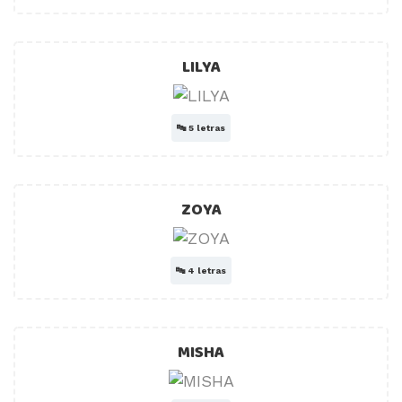
LILYA
🔤
5 letras
ZOYA
🔤
4 letras
MISHA