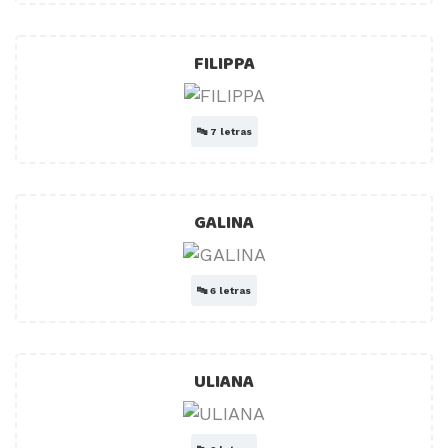
FILIPPA
🔤
7 letras
GALINA
🔤
6 letras
ULIANA