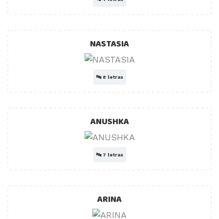
NASTASIA
🔤
8 letras
ANUSHKA
🔤
7 letras
ARINA