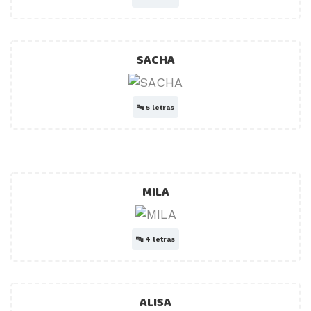
SACHA
🔤
5 letras
MILA
🔤
4 letras
ALISA