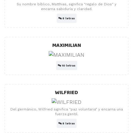
Su nombre bíblico, Matthias, significa "regalo de Dios" y
encarna sabiduría y claridad.
🔤
8 letras
MAXIMILIAN
🔤
10 letras
WILFRIED
Del germánico, Wilfried significa "paz voluntaria" y encarna una
fuerza gentil.
🔤
8 letras