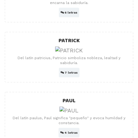
encarna la sabiduría.
🔤
6 letras
PATRICK
Del latín patricius, Patricio simboliza nobleza, lealtad y
sabiduría.
🔤
7 letras
PAUL
Del latín paulus, Paul significa "pequeño" y evoca humildad y
constancia.
🔤
4 letras