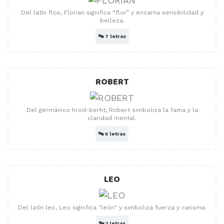
Del latín flos, Florian significa “flor” y encarna sensibilidad y
belleza.
🔤
7 letras
ROBERT
Del germánico hrod-berht, Robert simboliza la fama y la
claridad mental.
🔤
6 letras
LEO
Del latín leo, Leo significa "león" y simboliza fuerza y ​​carisma.
🔤
3 letras