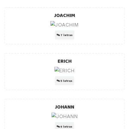
JOACHIM
🔤
7 letras
ERICH
🔤
5 letras
JOHANN
🔤
6 letras