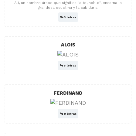
Ali, un nombre árabe que significa "alto, noble", encarna la
grandeza del alma y la sabiduría.
🔤
3 letras
ALOIS
🔤
5 letras
FERDINAND
🔤
9 letras