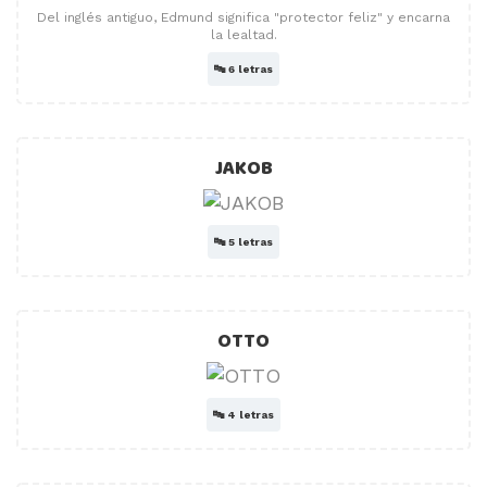
Del inglés antiguo, Edmund significa "protector feliz" y encarna
la lealtad.
🔤
6 letras
JAKOB
🔤
5 letras
OTTO
🔤
4 letras