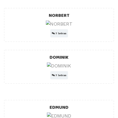
NORBERT
🔤
7 letras
DOMINIK
🔤
7 letras
EDMUND