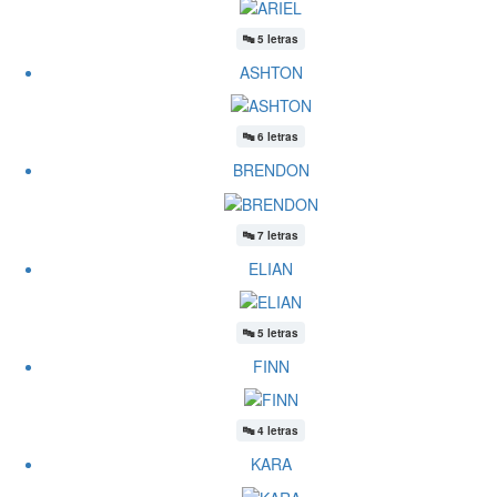
🔤
5 letras
ASHTON
🔤
6 letras
BRENDON
🔤
7 letras
ELIAN
🔤
5 letras
FINN
🔤
4 letras
KARA