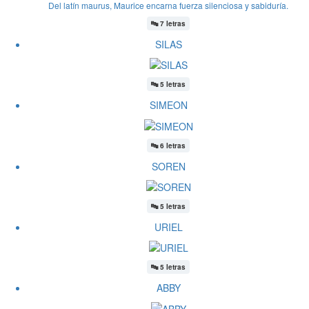
Del latín maurus, Maurice encarna fuerza silenciosa y sabiduría.
🔤
7 letras
SILAS
🔤
5 letras
SIMEON
🔤
6 letras
SOREN
🔤
5 letras
URIEL
🔤
5 letras
ABBY