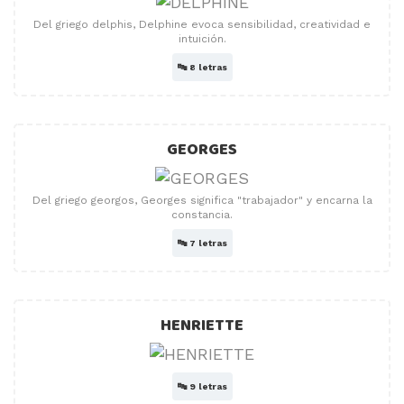
Del griego delphis, Delphine evoca sensibilidad, creatividad e
intuición.
🔤
8 letras
GEORGES
Del griego georgos, Georges significa "trabajador" y encarna la
constancia.
🔤
7 letras
HENRIETTE
🔤
9 letras