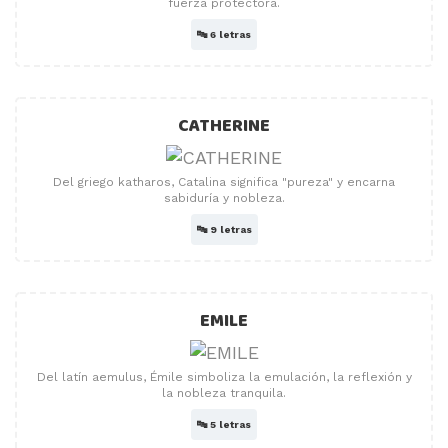
fuerza protectora.
🔤
6 letras
CATHERINE
Del griego katharos, Catalina significa "pureza" y encarna
sabiduría y nobleza.
🔤
9 letras
EMILE
Del latín aemulus, Émile simboliza la emulación, la reflexión y
la nobleza tranquila.
🔤
5 letras