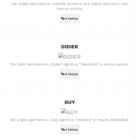
De origen germánico, Odette encarna una noble dulzura y una
fuerza oculta.
🔤
6 letras
DIDIER
Del latín desiderium, Didier significa “deseado” y evoca pasión.
🔤
6 letras
GUY
De origen germánico, Guy significa "madera" e inspira fiabilidad.
🔤
3 letras