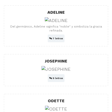
ADELINE
Del germánico, Adeline significa "noble" y simboliza la gracia
refinada.
🔤
7 letras
JOSEPHINE
🔤
9 letras
ODETTE