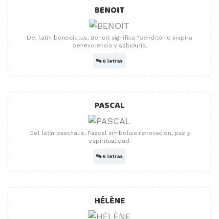
BENOIT
Del latín benedictus, Benoit significa "bendito" e inspira
benevolencia y sabiduría.
🔤
6 letras
PASCAL
Del latín paschalis, Pascal simboliza renovación, paz y
espiritualidad.
🔤
6 letras
HÉLÈNE