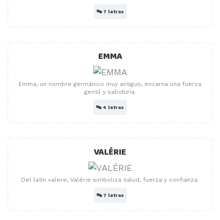
🔤
7 letras
EMMA
Emma, ​​un nombre germánico muy antiguo, encarna una fuerza
gentil y sabiduría.
🔤
4 letras
VALÉRIE
Del latín valere, Valérie simboliza salud, fuerza y ​​confianza.
🔤
7 letras