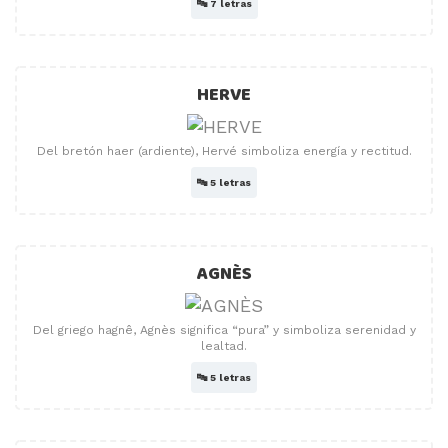
🔤
7 letras
HERVE
Del bretón haer (ardiente), Hervé simboliza energía y rectitud.
🔤
5 letras
AGNÈS
Del griego hagnê, Agnès significa “pura” y simboliza serenidad y
lealtad.
🔤
5 letras