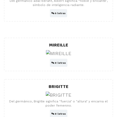
Del germánico adal-beraht, Albert significa “noble y brillante”,
símbolo de inteligencia radiante.
🔤
6 letras
MIREILLE
🔤
8 letras
BRIGITTE
Del germánico, Brigitte significa "fuerza" o "altura" y encarna el
poder femenino.
🔤
8 letras